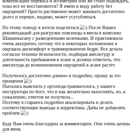
компенсации перекоса и ассиметрии или же стоит подождать,
пока все не восстановится? Я имею в виду работу без
ощущений? Просто растяжение может заживать достаточно
долго и перекос, видимо, может усугубляться.
По этому поводу я хотела поделиться
После Ваших
рекомендаций для разгрузки поясницы я ввела в комплекс
Шашанкасану с разведенными коленками. И практиковала
очень аккуратно, потому что в некоторых положениях я
ощущала дискомфорт в травмированном бедре. Все делала
согласно технике безопасности, подбирая амплитуду и
длительность пребывания в асане и должна отметить, что
амплитуда до возникновения ощущений в асане растет.
Получилось достаточно длинно и подробно, прошу за это
прощения
Пыталась выяснить у ортопеда-травматолога, у нашего
инструктора по йоге, что и как желательно выполнять, но, к
сожалению, ответов не получила...
Поэтому я стараюсь подробно анализировать и делать
соответствующие выводы и коррективы. Дабы не добавлять
проблем
Буду Вам очень благодарна за комментарии. Они очень ценны
для меня.