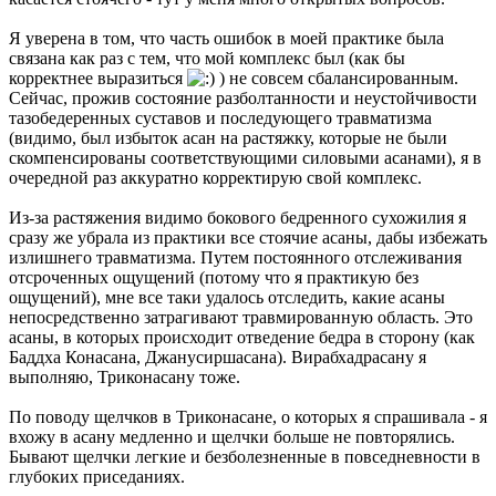
Я уверена в том, что часть ошибок в моей практике была
связана как раз с тем, что мой комплекс был (как бы
корректнее выразиться
) не совсем сбалансированным.
Сейчас, прожив состояние разболтанности и неустойчивости
тазобедеренных суставов и последующего травматизма
(видимо, был избыток асан на растяжку, которые не были
скомпенсированы соответствующими силовыми асанами), я в
очередной раз аккуратно корректирую свой комплекс.
Из-за растяжения видимо бокового бедренного сухожилия я
сразу же убрала из практики все стоячие асаны, дабы избежать
излишнего травматизма. Путем постоянного отслеживания
отсроченных ощущений (потому что я практикую без
ощущений), мне все таки удалось отследить, какие асаны
непосредственно затрагивают травмированную область. Это
асаны, в которых происходит отведение бедра в сторону (как
Баддха Конасана, Джанусиршасана). Вирабхадрасану я
выполняю, Триконасану тоже.
По поводу щелчков в Триконасане, о которых я спрашивала - я
вхожу в асану медленно и щелчки больше не повторялись.
Бывают щелчки легкие и безболезненные в повседневности в
глубоких приседаниях.