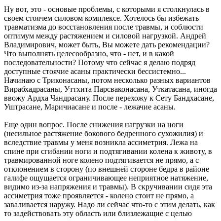
Ну вот, это - основые проблемы, с которыми я столкнулась в
своем стоячем силовом комплексе. Хотелось бы избежать
травматизма до восстановления после травмы, и соблюсти
оптимум между растяжением и силовой нагрузкой. Андрей
Владимирович, может быть, Вы можете дать рекомендации?
Что выполнять целесообразно, что - нет, и в какой
последовательности? Потому что сейчас я делаю подряд
доступные стоячие асаны практически бессистемно...
Начинаю с Триконасаны, потом несколько разных вариантов
Вирабхадрасаны, Уттхита Парсваконасана, Уткатасана, иногда
ввожу Ардха Чандрасану. После перехожу к Сету Бандхасане,
Уштрасане, Маричиасане и после - лежачие асаны.
Еще один вопрос. После снижения нагрузки на ноги
(несильное растяжение бокового бедренного сухожилия) и
вследствие травмы у меня возникла ассиметрия. Лежа на
спине при сгибании ноги и подтягивании колена к животу, в
травмированной ноге колено подтягивается не прямо, а с
отклонением в сторону (по внешней стороне бедра в районе
галифе ощущается ограничивающее неприятное натяжение,
видимо из-за напряжения и травмы). В скручивании сидя эта
ассиметрия тоже проявляется - колено стоит не прямо, а
заваливается наружу. Надо ли сейчас что-то с этим делать, как
то задействовать эту область или близлежащие с целью