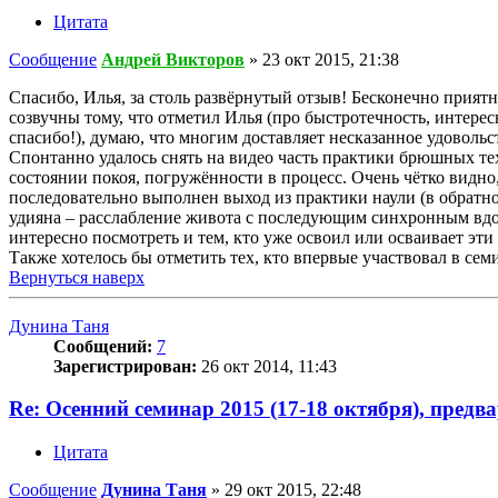
Цитата
Сообщение
Андрей Викторов
»
23 окт 2015, 21:38
Спасибо, Илья, за столь развёрнутый отзыв! Бесконечно прия
созвучны тому, что отметил Илья (про быстротечность, интер
спасибо!), думаю, что многим доставляет несказанное удоволь
Спонтанно удалось снять на видео часть практики брюшных тех
состоянии покоя, погружённости в процесс. Очень чётко видн
последовательно выполнен выход из практики наули (в обратной
удияна – расслабление живота с последующим синхронным вдохо
интересно посмотреть и тем, кто уже освоил или осваивает эти
Также хотелось бы отметить тех, кто впервые участвовал в 
Вернуться наверх
Дунина Таня
Сообщений:
7
Зарегистрирован:
26 окт 2014, 11:43
Re: Осенний семинар 2015 (17-18 октября), предв
Цитата
Сообщение
Дунина Таня
»
29 окт 2015, 22:48