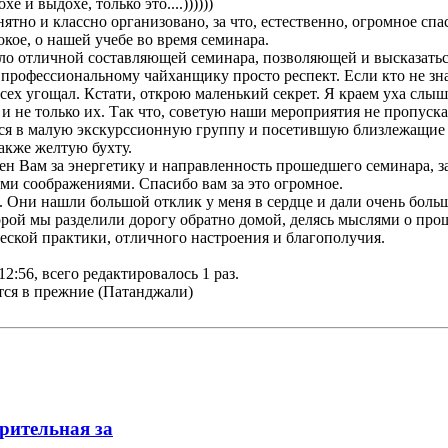
е и выдохе, только это....))))))
ятно и классно организовано, за что, естественно, огромное сп
окое, о нашей учебе во время семинара.
ало отличной составляющей семинара, позволяющей и высказатьс
му профессиональному чайханщику просто респект. Если кто не зна
всех угощал. Кстати, открою маленький секрет. Я краем уха слы
 не только их. Так что, советую наши мероприятия не пропуска
 в малую экскурссионную группу и посетившую близлежащие ок
акже желтую бухту.
арен Вам за энергетику и направленность прошедшего семинара, 
ми соображениями. Спасибо вам за это огромное.
. Они нашли большой отклик у меня в сердце и дали очень бо
торой мы разделили дорогу обратно домой, делясь мыслями о пр
еской практики, отличного настроения и благополучия.
12:56, всего редактировалось 1 раз.
тся в прежние (Патанджали)
арительная за