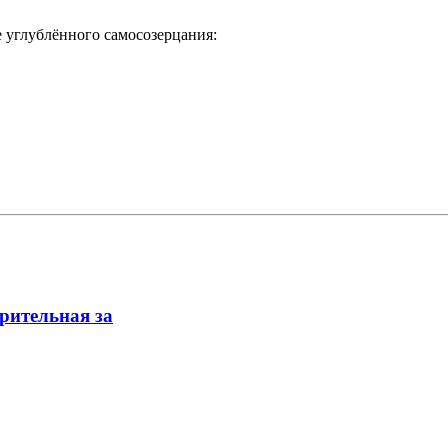
 углублённого самосозерцания:
арительная за