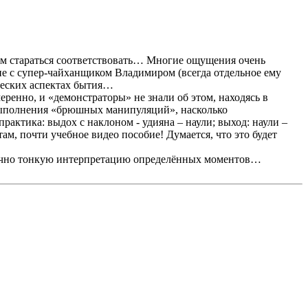
дем стараться соответствовать… Многие ощущения очень
ие с супер-чайханщиком Владимиром (всегда отдельное ему
ических аспектах бытия…
еренно, и «демонстраторы» не знали об этом, находясь в
 выполнения «брюшных манипуляций», насколько
рактика: выдох с наклоном - удияна – наули; выход: наули –
м, почти учебное видео пособие! Думается, что это будет
таточно тонкую интерпретацию определённых моментов…