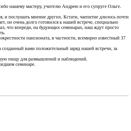
асибо нашему мастеру, учителю Андрею и его супруге Ольге.
я, и послушать мнение других. Кстати, чаепитие длилось почти
ет, он очень долго готовился к нашей встрече, специально
шал, что впереди, на будующих семинарах, наш ждут просто
ть.
рестности пансионата, в частности, всемирно известный 37
за созданный вами положительный заряд нашей встречи, за
льшую пищу для размышлений и наблюдений.
ошедшем семинаре.