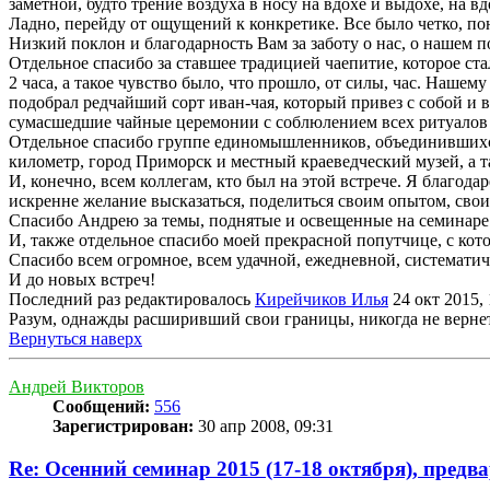
заметной, будто трение воздуха в носу на вдохе и выдохе, на вдох
Ладно, перейду от ощущений к конкретике. Все было четко, пон
Низкий поклон и благодарность Вам за заботу о нас, о нашем п
Отдельное спасибо за ставшее традицией чаепитие, которое ст
2 часа, а такое чувство было, что прошло, от силы, час. Наше
подобрал редчайший сорт иван-чая, который привез с собой и 
сумасшедшие чайные церемонии с соблюлением всех ритуалов и
Отдельное спасибо группе единомышленников, объединившихся
километр, город Приморск и местный краеведческий музей, а т
И, конечно, всем коллегам, кто был на этой встрече. Я благод
искренне желание высказаться, поделиться своим опытом, свои
Спасибо Андрею за темы, поднятые и освещенные на семинаре
И, также отдельное спасибо моей прекрасной попутчице, с ко
Спасибо всем огромное, всем удачной, ежедневной, систематич
И до новых встреч!
Последний раз редактировалось
Кирейчиков Илья
24 окт 2015, 
Разум, однажды расширивший свои границы, никогда не верне
Вернуться наверх
Андрей Викторов
Сообщений:
556
Зарегистрирован:
30 апр 2008, 09:31
Re: Осенний семинар 2015 (17-18 октября), предв