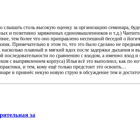
тно слышать столь высокую оценку за организацию семинара, бу
есных и позитивно заряженных единомышленников и т.д.) Чаепит
ствие, тем более что оно приправлено неспешной беседой о йог
ник. Примечательно в этом то, что это было сделано не преднам
о, насколько плавный и мягкий вдох после задержки дыхания и
 последовательности по сравнению с входом, а именно: вход и п
м с выпрямлением корпуса) Илья всё это выполнил, как по нота
 практики, и тем, кому ещё только предстоит это освоить…
семинаре и привнёс некую новую струю в обсуждение тем и дос
арительная за