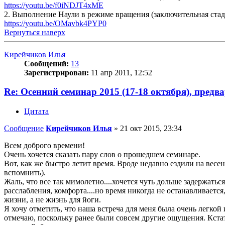
https://youtu.be/f0iNDJT4xME
2. Выполнение Наули в режиме вращения (заключительная стади
https://youtu.be/OMavbk4PYP0
Вернуться наверх
Кирейчиков Илья
Сообщений:
13
Зарегистрирован:
11 апр 2011, 12:52
Re: Осенний семинар 2015 (17-18 октября), предв
Цитата
Сообщение
Кирейчиков Илья
»
21 окт 2015, 23:34
Всем доброго времени!
Очень хочется сказать пару слов о прошедшем семинаре.
Вот, как же быстро летит время. Вроде недавно ездили на вес
вспомнить).
Жаль, что все так мимолетно....хочется чуть дольше задержат
расслабления, комфорта....но время никогда не останавливает
жизни, а не жизнь для йоги.
Я хочу отметить, что наша встреча для меня была очень легко
отмечаю, поскольку ранее были совсем другие ощущения. Кста