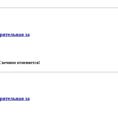
арительная за
 Свечном отменяется!
арительная за