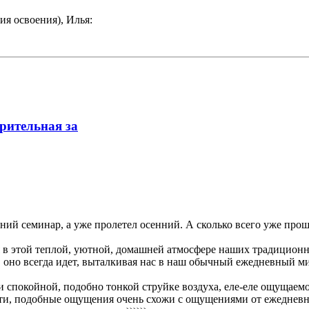
я освоения), Илья:
арительная за
енний семинар, а уже пролетел осенний. А сколько всего уже пр
ься в этой теплой, уютной, домашней атмосфере наших традицион
ся, оно всегда идет, выталкивая нас в наш обычный ежедневный 
й и спокойной, подобно тонкой струйке воздуха, еле-еле ощущае
ти, подобные ощущения очень схожи с ощущениями от ежедневной 