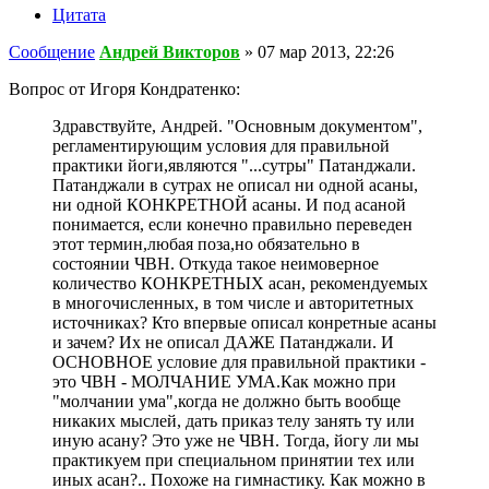
Цитата
Сообщение
Андрей Викторов
»
07 мар 2013, 22:26
Вопрос от Игоря Кондратенко:
Здравствуйте, Андрей. "Основным документом",
регламентирующим условия для правильной
практики йоги,являются "...сутры" Патанджали.
Патанджали в сутрах не описал ни одной асаны,
ни одной КОНКРЕТНОЙ асаны. И под асаной
понимается, если конечно правильно переведен
этот термин,любая поза,но обязательно в
состоянии ЧВН. Откуда такое неимоверное
количество КОНКРЕТНЫХ асан, рекомендуемых
в многочисленных, в том числе и авторитетных
источниках? Кто впервые описал конретные асаны
и зачем? Их не описал ДАЖЕ Патанджали. И
ОСНОВНОЕ условие для правильной практики -
это ЧВН - МОЛЧАНИЕ УМА.Как можно при
"молчании ума",когда не должно быть вообще
никаких мыслей, дать приказ телу занять ту или
иную асану? Это уже не ЧВН. Тогда, йогу ли мы
практикуем при специальном принятии тех или
иных асан?.. Похоже на гимнастику. Как можно в