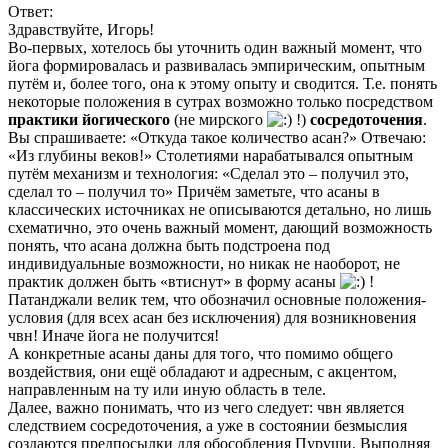
Ответ:
Здравствуйте, Игорь!
Во-первых, хотелось бы уточнить один важный момент, что
йога формировалась и развивалась эмпирическим, опытным
путём и, более того, она к этому опыту и сводится. Т.е. понять
некоторые положения в сутрах возможно только посредством
практики йогического
(не мирского
!)
сосредоточения
.
Вы спрашиваете: «Откуда такое количество асан?» Отвечаю:
«Из глубины веков!» Столетиями нарабатывался опытным
путём механизм и технология: «Сделал это – получил это,
сделал то – получил то» Причём заметьте, что асаны в
классических источниках не описываются детально, но лишь
схематично, это очень важный момент, дающий возможность
понять, что асана должна быть подстроена под
индивидуальные возможности, но никак не наоборот, не
практик должен быть «втиснут» в форму асаны
!
Патанджали велик тем, что обозначил основные положения-
условия (для всех асан без исключения) для возникновения
чвн! Иначе йога не получится!
А конкретные асаны даны для того, что помимо общего
воздействия, они ещё обладают и адресным, с акцентом,
направленным на ту или иную область в теле.
Далее, важно понимать, что из чего следует: чвн является
следствием сосредоточения, а уже в состоянии безмыслия
создаются предпосылки для обособления Пуруши. Выполняя