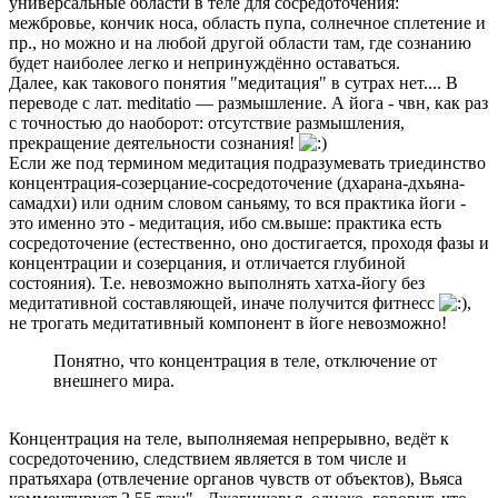
универсальные области в теле для сосредоточения:
межбровье, кончик носа, область пупа, солнечное сплетение и
пр., но можно и на любой другой области там, где сознанию
будет наиболее легко и непринуждённо оставаться.
Далее, как такового понятия "медитация" в сутрах нет.... В
переводе с лат. meditatio — размышление. А йога - чвн, как раз
с точностью до наоборот: отсутствие размышления,
прекращение деятельности сознания!
Если же под термином медитация подразумевать триединство
концентрация-созерцание-сосредоточение (дхарана-дхьяна-
самадхи) или одним словом саньяму, то вся практика йоги -
это именно это - медитация, ибо см.выше: практика есть
сосредоточение (естественно, оно достигается, проходя фазы и
концентрации и созерцания, и отличается глубиной
состояния). Т.е. невозможно выполнять хатха-йогу без
медитативной составляющей, иначе получится фитнесс
,
не трогать медитативный компонент в йоге невозможно!
Понятно, что концентрация в теле, отключение от
внешнего мира.
Концентрация на теле, выполняемая непрерывно, ведёт к
сосредоточению, следствием является в том числе и
пратьяхара (отвлечение органов чувств от объектов), Вьяса