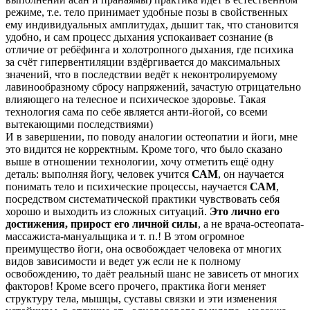
режиме, т.е. тело принимает удобные позы в свойственных
ему индивидуальных амплитудах, дышит так, что становится
удобно, и сам процесс дыхания успокаивает сознание (в
отличие от ребёфинга и холотропного дыхания, где психика
за счёт гипервентиляции вздёргивается до максимальных
значений, что в последствии ведёт к неконтролируемому
лавинообразному сбросу напряжений, зачастую отрицательно
влияющего на телесное и психическое здоровье. Такая
технология сама по себе является анти-йогой, со всеми
вытекающими последствиями)
И в завершении, по поводу аналогии остеопатии и йоги, мне
это видится не корректным. Кроме того, что было сказано
выше в отношении технологии, хочу отметить ещё одну
деталь: выполняя йогу, человек учится
САМ
, он научается
понимать тело и психические процессы, научается
САМ
,
посредством систематической практики чувствовать себя
хорошо и выходить из сложных ситуаций.
Это лично его
достижения, прирост его личной силы
, а не врача-остеопата-
массажиста-мануальщика и т. п.! В этом огромное
преимущество йоги, она освобождает человека от многих
видов зависимости и ведет уж если не к полному
освобождению, то даёт реальный шанс не зависеть от многих
факторов! Кроме всего прочего, практика йоги меняет
структуру тела, мышцы, суставы связки и эти изменения