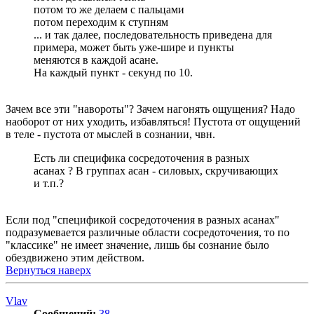
потом то же делаем с пальцами
потом переходим к ступням
... и так далее, последовательность приведена для
примера, может быть уже-шире и пункты
меняются в каждой асане.
На каждый пункт - секунд по 10.
Зачем все эти "навороты"? Зачем нагонять ощущения? Надо
наоборот от них уходить, избавляться! Пустота от ощущений
в теле - пустота от мыслей в сознании, чвн.
Есть ли специфика сосредоточения в разных
асанах ? В группах асан - силовых, скручивающих
и т.п.?
Если под "спецификой сосредоточения в разных асанах"
подразумевается различные области сосредоточения, то по
"классике" не имеет значение, лишь бы сознание было
обездвижено этим действом.
Вернуться наверх
Vlav
Сообщений:
38