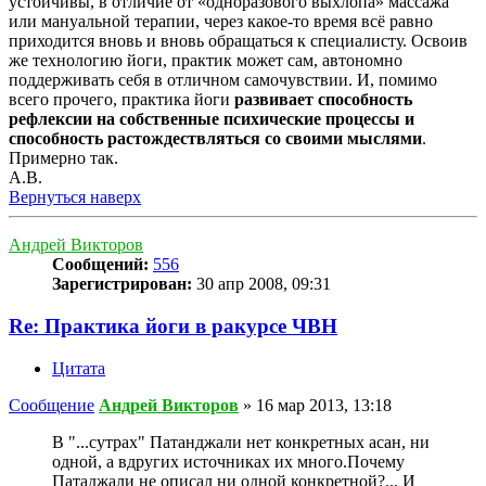
устойчивы, в отличие от «одноразового выхлопа» массажа
или мануальной терапии, через какое-то время всё равно
приходится вновь и вновь обращаться к специалисту. Освоив
же технологию йоги, практик может сам, автономно
поддерживать себя в отличном самочувствии. И, помимо
всего прочего, практика йоги
развивает способность
рефлексии на собственные психические процессы и
способность растождествляться со своими мыслями
.
Примерно так.
А.В.
Вернуться наверх
Андрей Викторов
Сообщений:
556
Зарегистрирован:
30 апр 2008, 09:31
Re: Практика йоги в ракурсе ЧВН
Цитата
Сообщение
Андрей Викторов
»
16 мар 2013, 13:18
В "...сутрах" Патанджали нет конкретных асан, ни
одной, а вдругих источниках их много.Почему
Патаджали не описал ни одной конкретной?... И