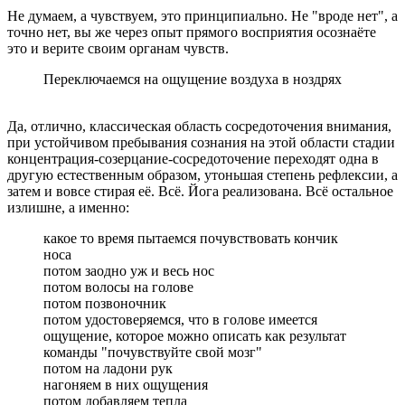
Не думаем, а чувствуем, это принципиально. Не "вроде нет", а
точно нет, вы же через опыт прямого восприятия осознаёте
это и верите своим органам чувств.
Переключаемся на ощущение воздуха в ноздрях
Да, отлично, классическая область сосредоточения внимания,
при устойчивом пребывания сознания на этой области стадии
концентрация-созерцание-сосредоточение переходят одна в
другую естественным образом, утоньшая степень рефлексии, а
затем и вовсе стирая её. Всё. Йога реализована. Всё остальное
излишне, а именно:
какое то время пытаемся почувствовать кончик
носа
потом заодно уж и весь нос
потом волосы на голове
потом позвоночник
потом удостоверяемся, что в голове имеется
ощущение, которое можно описать как результат
команды "почувствуйте свой мозг"
потом на ладони рук
нагоняем в них ощущения
потом добавляем тепла