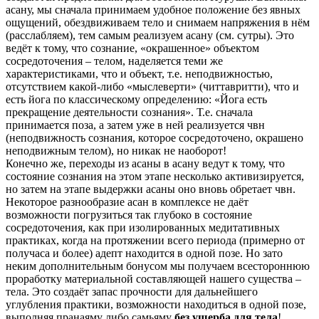
асану, мы сначала принимаем удобное положение без явных
ощущений, обездвиживаем тело и снимаем напряжения в нём
(расслабляем), тем самым реализуем асану (см. сутры). Это
ведёт к тому, что сознание, «окрашенное» объектом
сосредоточения – телом, наделяется теми же
характеристиками, что и объект, т.е. неподвижностью,
отсутствием какой-либо «мыслеверти» (читтавритти), что и
есть йога по классическому определению: «Йога есть
прекращение деятельности сознания». Т.е. сначала
принимается поза, а затем уже в ней реализуется чвн
(неподвижность сознания, которое сосредоточено, окрашено
неподвижным телом), но никак не наоборот!
Конечно же, переходы из асаны в асану ведут к тому, что
состояние сознания на этом этапе несколько активизируется,
но затем на этапе выдержки асаны оно вновь обретает чвн.
Некоторое разнообразие асан в комплексе не даёт
возможности погрузиться так глубоко в состояние
сосредоточения, как при изолированных медитативных
практиках, когда на протяжении всего периода (примерно от
получаса и более) адепт находится в одной позе. Но зато
неким дополнительным бонусом мы получаем всестороннюю
проработку материальной составляющей нашего существа –
тела. Это создаёт запас прочности для дальнейшего
углубления практики, возможности находиться в одной позе,
выполняя пранаяму либо самьяму
без ущерба для тела
!