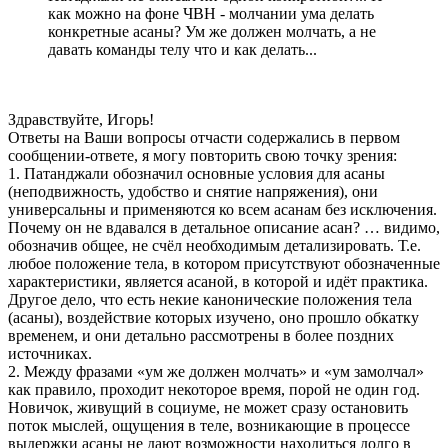
как можно на фоне ЧВН - молчании ума делать
конкретные асаны? Ум же должен молчать, а не
давать команды телу что и как делать...
Здравствуйте, Игорь!
Ответы на Ваши вопросы отчасти содержались в первом
сообщении-ответе, я могу повторить свою точку зрения:
1. Патанджали обозначил основные условия для асаны
(неподвижность, удобство и снятие напряжения), они
универсальны и применяются ко всем асанам без исключения.
Почему он не вдавался в детальное описание асан? … видимо,
обозначив общее, не счёл необходимым детализировать. Т.е.
любое положение тела, в котором присутствуют обозначенные
характеристики, является асаной, в которой и идёт практика.
Другое дело, что есть некие канонические положения тела
(асаны), воздействие которых изучено, оно прошло обкатку
временем, и они детально рассмотрены в более поздних
источниках.
2. Между фразами «ум же должен молчать» и «ум замолчал»
как правило, проходит некоторое время, порой не один год.
Новичок, живущий в социуме, не может сразу остановить
поток мыслей, ощущения в теле, возникающие в процессе
выдержки асаны не дают возможности находиться долго в