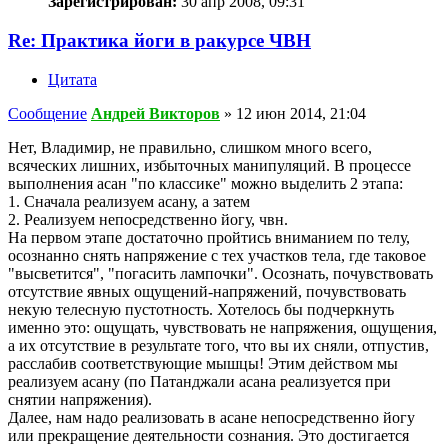
Зарегистрирован:
30 апр 2008, 09:31
Re: Практика йоги в ракурсе ЧВН
Цитата
Сообщение
Андрей Викторов
»
12 июн 2014, 21:04
Нет, Владимир, не правильно, слишком много всего,
всяческих лишних, избыточных манипуляций. В процессе
выполнения асан "по классике" можно выделить 2 этапа:
1. Сначала реализуем асану, а затем
2. Реализуем непосредственно йогу, чвн.
На первом этапе достаточно пройтись вниманием по телу,
осознанно снять напряжение с тех участков тела, где таковое
"высветится", "погасить лампочки". Осознать, почувствовать
отсутствие явных ощущений-напряжений, почувствовать
некую телесную пустотность. Хотелось бы подчеркнуть
именно это: ощущать, чувствовать не напряжения, ощущения,
а их отсутствие в результате того, что вы их сняли, отпустив,
расслабив соответствующие мышцы! Этим действом мы
реализуем асану (по Патанджали асана реализуется при
снятии напряжения).
Далее, нам надо реализовать в асане непосредственно йогу
или прекращение деятельности сознания. Это достигается