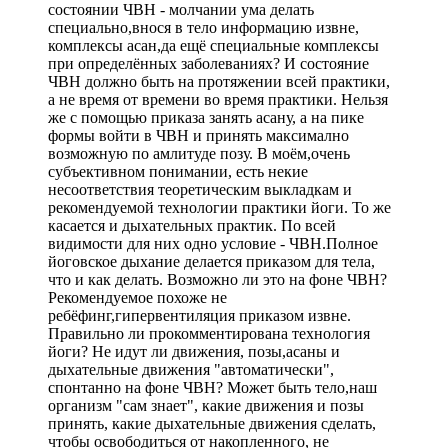
состоянии ЧВН - молчании ума делать
специально,внося в тело информацию извне,
комплексы асан,да ещё специальные комплексы
при определённых заболеваниях? И состояние
ЧВН должно быть на протяжении всей практики,
а не время от времени во время практики. Нельзя
же с помощью приказа занять асану, а на пике
формы войти в ЧВН и принять максимално
возможную по амлитуде позу. В моём,очень
субъективном понимании, есть некие
несоответствия теоретическим выкладкам и
рекомендуемой технологии практики йоги. То же
касается и дыхательных практик. По всей
видимости для них одно условие - ЧВН.Полное
йоговское дыхание делается приказом для тела,
что и как делать. Возможно ли это на фоне ЧВН?
Рекомендуемое похоже не
ребёфинг,гипервентиляция приказом извне.
Правильно ли прокомментирована технология
йоги? Не идут ли движения, позы,асаны и
дыхательные движения "автоматически",
спонтанно на фоне ЧВН? Может быть тело,наш
организм "сам знает", какие движения и позы
принять, какие дыхательные движения сделать,
чтобы освободиться от накопленного, не