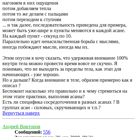
нагоняем в них ощущения
потом добавляем тепла
потом то же делаем с пальцами
потом переходим к ступням
... и так далее, последовательность приведена для примера,
может быть уже-шире и пункты меняются в каждой асане.
На каждый пункт - секунд по 10.
Параллельно идет ненасильственная борьба с мыслями,
иногда побеждают мысли, иногда мы их.
Этим опусом я хочу сказать, что удерживая внимание 100%
внутри тела можно провести время вовсе не скучно. Я
понимаю, что не выходить за пределы тела, как этап для
начинающих - уже хорошо.
Но а дальше? Когда внимание в теле, образом примерно как я
описал ?
Беспокоит насколько это правильно и к чему стремиться на
этом этапе практики, выполняя асаны?
Есть ли специфика сосредоточения в разных асанах ? В
группах асан - силовых, скручивающих и т.п.?
Вернуться наверх
Андрей Викторов
Сообщений:
556