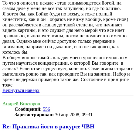
То что я описал в начале - этап занимающегося йогой, на
самом деле у меня не все так запущено, но где то близко.
Я хотел бы, как Бойко (судя по всему, я тоже полный
кинестетик, как и он - образов не вижу вообще, кроме снов) -
он расслабляется в асанах до такой степени, что начинает
видеть картины, и это служит для него мерой что все идет
правильно, выполняет асаны, потом не помнит что именно
делал. Однако мне сейчас доступно только удержание
внимания, например на дыхании, и то не так долго, как
хотелось бы.
В общем вопрос такой - как для моего уровня оптимальным
путем научиться концентрации, о которой Вы говорите, в
асанах? Если ответ существует, конечно. Сами асаны стараюсь
выполнять ровно так, как проводите Вы на занятии. Набор и
время выдержки примерно такой же. Состояние в принципе
тоже.
Вернуться наверх
Андрей Викторов
Сообщений:
556
Зарегистрирован:
30 апр 2008, 09:31
Re: Практика йоги в ракурсе ЧВН