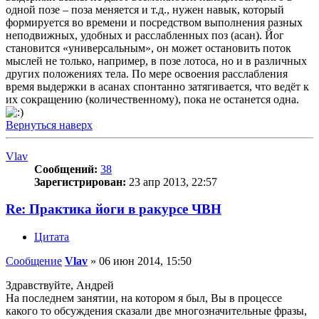
одной позе – поза меняется и т.д., нужен навык, который
формируется во времени и посредством выполнения разных
неподвижных, удобных и расслабленных поз (асан). Йог
становится «универсальным», он может остановить поток
мыслей не только, например, в позе лотоса, но и в различных
других положениях тела. По мере освоения расслабления
время выдержки в асанах спонтанно затягивается, что ведёт к
их сокращению (количественному), пока не останется одна.
Вернуться наверх
Vlav
Сообщений:
38
Зарегистрирован:
23 апр 2013, 22:57
Re: Практика йоги в ракурсе ЧВН
Цитата
Сообщение
Vlav
»
06 июн 2014, 15:50
Здравствуйте, Андрей
На последнем занятии, на котором я был, Вы в процессе
какого то обсуждения сказали две многозначительные фразы,