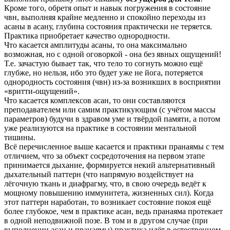
Кроме того, обретя опыт и навык погружения в состояние
чвн, выполняя крайне медленно и спокойно переходы из
асаны в асану, глубина состояния практически не теряется.
Практика приобретает качество однородности.
Что касается амплитуды асаны, то она максимально
возможная, но с одной оговоркой - она без явных ощущений!
Т.е. зачастую бывает так, что тело то согнуть можно ещё
глубже, но нельзя, ибо это будет уже не йога, потеряется
однородность состояния (чвн) из-за возникших в восприятии
«вритти-ощущений».
Что касается комплексов асан, то они составляются
преподавателем или самим практикующим (с учётом массы
параметров) будучи в здравом уме и твёрдой памяти, а потом
уже реализуются на практике в состоянии ментальной
тишины.
Всё перечисленное выше касается и практики пранаямы с тем
отличием, что за объект сосредоточения на первом этапе
принимается дыхание, формируется некий альтернативный
дыхательный паттерн (что напрямую воздействует на
лёгочную ткань и диафрагму, что, в свою очередь ведёт к
мощному повышению иммунитета, жизненных сил). Когда
этот паттерн наработан, то возникает состояние покоя ещё
более глубокое, чем в практике асан, ведь пранаяма протекает
в одной неподвижной позе. В том и в другом случае (при
выполнении асан и пранаямы) практика идёт в естественном