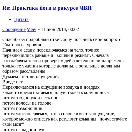
Re: Практика йоги в ракурсе ЧВН
Цитата
Сообщение
Vlav
»
11 июн 2014, 00:02
Спасибо за подробный ответ, хочу пояснить свой вопрос с
"бытового" уровня.
Начинаем асану, переключаемся на тело, точнее
переключились раньше и "вошли в режим". Сначала
расслабляем тело и проверяем действительно ли напряжены
только те участки которые должны, а остальные должным
образом расслаблены.
Думаем - нет ли ощущений.
Вроде нет.
Переключаемся на ощущение воздуха в ноздрях
какое то время пытаемся почувствовать кончик носа
потом заодно уж и весь нос
потом волосы на голове
потом позвоночник
потом удостоверяемся, что в голове имеется ощущение,
которое можно описать как результат команды "почувствуйте
свой мозг"
потом на ладони рук