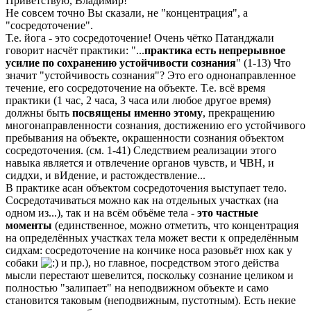
Приветствую, Владимир!
Не совсем точно Вы сказали, не "концентрация", а
"сосредоточение".
Т.е. йога - это сосредоточение! Очень чётко Патанджали
говорит насчёт практики: "...
практика есть непрерывное
усилие по сохранению устойчивости сознания
" (1-13) Что
значит "устойчивость сознания"? Это его однонаправленное
течение, его сосредоточение на объекте. Т.е. всё время
практики (1 час, 2 часа, 3 часа или любое другое время)
должны быть
посвящены именно этому
, прекращению
многонаправленности сознания, достижению его устойчивого
пребывания на объекте, окрашенности сознания объектом
сосредоточения. (см. 1-41) Следствием реализации этого
навыка является и отвлечение органов чувств, и ЧВН, и
сиддхи, и вИдение, и растождествление...
В практике асан объектом сосредоточения выступает тело.
Сосредотачиваться можно как на отдельных участках (на
одном из...), так и на всём объёме тела -
это частные
моменты
(единственное, можно отметить, что концентрация
на определённых участках тела может вести к определённым
сидхам: сосредоточение на кончике носа разовьёт нюх как у
собаки
и пр.), но главное, посредством этого действа
мысли перестают шевелится, поскольку сознание целиком и
полностью "залипает" на неподвижном объекте и само
становится таковым (неподвижным, пустотным). Есть некие