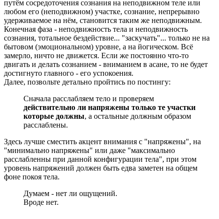
путём сосредоточения сознания на неподвижном теле или
любом его (неподвижном) участке, сознание, непрерывно
удерживаемое на нём, становится таким же неподвижным.
Конечная фаза - неподвижность тела и неподвижность
сознания, тотальное бездействие... "заскучать"... только не на
бытовом (эмоциональном) уровне, а на йогическом. Всё
замерло, ничто не движется. Если же постоянно что-то
двигать и делать сознанием - вниманием в асане, то не будет
достигнуто главного - его успокоения.
Далее, позвольте детально пройтись по постингу:
Сначала расслабляем тело и проверяем
действительно ли напряжены только те участки
которые должны
, а остальные должным образом
расслаблены.
Здесь лучше сместить акцент внимания с "напряжены", на
"минимально напряжены" или даже "максимально
расслабленны при данной конфигурации тела", при этом
уровень напряжений должен быть едва заметен на общем
фоне покоя тела.
Думаем - нет ли ощущений.
Вроде нет.