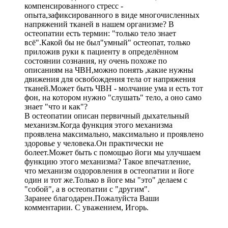
компенсированного стресс -
опыта,зафиксированного в виде многочисленных
напряжений тканей в нашем организме? В
остеопатии есть термин: "только тело знает
всё".Какой бы не был"умный" остеопат, только
приложив руки к пациенту в определённом
состоянии сознания, ну очень похоже по
описаниям на ЧВН,можно понять ,какие нужны
движения для освобождения тела от напряжения
тканей.Может быть ЧВН - молчание ума и есть тот
фон, на котором нужно "слушать" тело, а оно само
знает "что и как"?
В остеопатии описан первичный дыхательный
механизм.Когда функция этого механизма
проявлена максимально, максимально и проявлено
здоровье у человека.Он практически не
болеет.Может быть с помощью йоги мы улучшаем
функцию этого механизма? Такое впечатление,
что механизм оздоровления в остеопатии и йоге
один и тот же.Только в йоге мы "это" делаем с
"собой", а в остеопатии с "другим".
Заранее благодарен.Пожалуйста Ваши
комментарии. С уважением, Игорь.