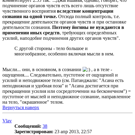
комментирует 2.55 так:"...Джагишавья, однако, говорит, что
подчинение органов чувств есть всего лишь отсутствие
чувственного восприятия
вследствие концентрации
сознания на одной точке.
Отсюда полный контроль, т.е.
прекращение деятельности органов чувств и при остановке
деятельности сознания.
Поэтому йогины не нуждаются в
применении иных средств
, требующих определённых
усилий, наподобие подчинения других органов чувств".
С другой стороны - тело большое и
многообразное, особенно включая мысли в нем.
Мысли... они, в основном, в сознании
, а в теле -
ощущения.... Следовательно, пустотное от ощущений и
усилий и неподвижное тело (см. Патанджали: "Асана есть
неподвижная и удобная поза" и "Асана достигается при
прекращении усилия или сосредоточении на бесконечном") =
пустотное от мыслей и неподвижное сознание, направленное
на тело, "окрашенное" телом.
Вернуться наверх
Vlav
Сообщений:
38
Зарегистрирован:
23 апр 2013, 22:57