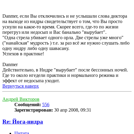
Danmer, если Вы отключились и не услышали слова диктора
на выходе из нидры свидетельствует о том, что Вы просто
уснули на какое-то время. Скорее всего, где-то по жизни
перегруз или недосып и Вас банально "вырубает".
"Одна стрела убивает одного орла. Две стрелы уже много"
("нанайская" мудрость ) т.е. за раз всё же нужно слушать либо
одну нидру либо одну шавасану.
Успехов в практике!
Danmer
Действительно, в Нидре "вырубает" после бессонных ночей.
Где то около нгедели практики и нормального режима и
эффект от недосыпа уходит.
Вернуться наверх
Андрей Викторов
Сообщений:
556
Зарегистрирован:
30 апр 2008, 09:31
Re: Йога-нидра
Цитата