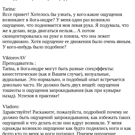
Tarina:
Вссе привет! Хотелось бы узнать, у кого-какие ощущения
возникают в йога-нидре? У меня один раз возникло
ощущение, что поднимается моя левая рука. Я подумала, что
же я делаю, ведь двигаться нельзя... А потом
сконцентировалась на руке и поняла, что она лежит
неподвижно. Хотя ощущение ее движения было очень явным.
У кого-нибудь было подобное?
ViktorovAV
Преподаватель :
Tarina, в йога-нидре могут быть разные спецэффекты:
кинестетические (как в Вашем случае), визуальные,
аудиальные. Это нормально, и подобный опыт встречается
довольно часто. Не должно быть двух вещей: ощущения
тошноты и ощущения запрокидывания (как при кувырке
назад). Успехов в практике!
Vladoro:
Здравствуйте! Раскажите, пожалуйста, подробней почему не
должно быть ощущений запрокидывания, как избежать таких
ощущений и что делать если они вдруг возникли. У меня
однажды возникло ощущение как будто поднялись ноги и как
будто кто то меня за ноги потащил. Причем ощущение