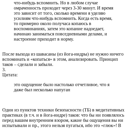
что-нибудь вспомнить. Но в любом случае
омраченность проходит через 3-30 минут. И время
это зависит от того, сколько времени я уделяю
усилиям что-нибудь вспомнить. Когда есть время,
то примерно около получаса копаюсь в
воспоминаниях, затем это копание надоедает,
начинаю заниматься повседневными делами, и
настроение приходит в норму.
После выхода из шавасаны (из йога-нидры) не нужно ничего
вспоминать и «копаться» в этом, анализировать. Принцип
таков – сделали и забыли.
3.
Цитата:
это ощущение было настолько отчетливое, что я
даже был несколько напуган
Один из пунктов техники безопасности (ТБ) в медитативных
практиках (в т.ч. и в йога-нидре) таков: что бы ни появлялось
перед вашим внутренним взором, какие бы ощущения вы ни
испытывали и пр., этого нельзя пугаться, ибо это «глюк»! В