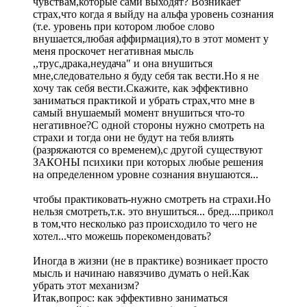
чувствам,которые сами выходят? Возникает
страх,что когда я выйду на альфа уровень сознания
(т.е. уровень при котором любое слово
внушается,любая аффирмация),то в этот момент у
меня проскочет негативная мысль
,,трус,драка,неудача" и она внушиться
мне,следовательно я буду себя так вести.Но я не
хочу так себя вести.Скажите, как эффективно
заниматься практикой и убрать страх,что мне в
самый внушаемый момент внушиться что-то
негативное?С одной стороны нужно смотреть на
страхи и тогда они не будут на тебя влиять
(разряжаются со временем),с другой существуют
ЗАКОНЫ психики при которых любые решения
на определенном уровне сознания внушаются...
чтобы практиковать-нужно смотреть на страхи.Но
нельзя смотреть,т.к. это внушиться... бред....прикол
в том,что несколько раз происходило то чего не
хотел...что можешь порекомендовать?
Иногда в жизни (не в практике) возникает просто
мысль и начинаю навязчиво думать о ней.Как
убрать этот механизм?
Итак,вопрос: как эффективно заниматься