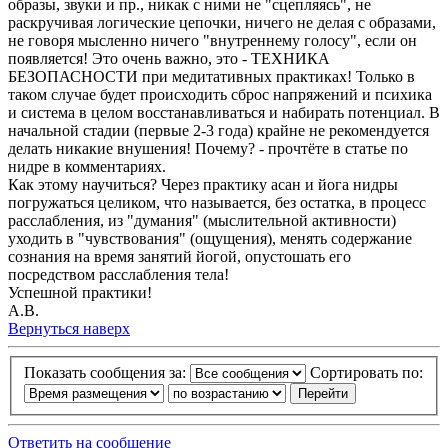
образы, звуки и пр., никак с ними не "сцепляясь", не
раскручивая логические цепочки, ничего не делая с образами,
не говоря мысленно ничего "внутреннему голосу", если он
появляется! Это очень важно, это - ТЕХНИКА
БЕЗОПАСНОСТИ при медитативных практиках! Только в
таком случае будет происходить сброс напряжений и психика
и система в целом восстанавливаться и набирать потенциал. В
начальной стадии (первые 2-3 года) крайне не рекомендуется
делать никакие внушения! Почему? - прочтёте в статье по
нидре в комментариях.
Как этому научиться? Через практику асан и йога нидры
погружаться целиком, что называется, без остатка, в процесс
расслабления, из "думания" (мыслительной активности)
уходить в "чувствования" (ощущения), менять содержание
сознания на время занятий йогой, опустошать его
посредством расслабления тела!
Успешной практики!
А.В.
Вернуться наверх
Показать сообщения за:
Сортировать по:
Ответить на сообщение