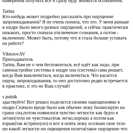
намерения получать все и сразу буду зниматся осознанием.
Tarina
Кто-нибудь может подробно рассказать про ощущение
запроикидывания? Я не очень поняла, что это. У меня раньше
в нидре было много разных ощущений, а сейчас практически
никаких, просто сначала отключение сознания, а потом -
включение. Может быть, потому что я стала больше уставать
на работе?
ViktorovAV
Преподаватель
Tarina, Вам не о чем беспокоиться, всё идёт как надо, при
самонастройке системы в нидре она (система) сама решает,
когда Вам выключиться, когда включиться. Что касается
ощущ. запрокидывания, то оно достаточно редко встречается
в практике, и это не Ваш случай!
s putnik
здаствуйте! Вот решил поделится своими ощющениями в
нидре.Cначало вроде было как обычно лежу балансирую на
грани сна,потом появилося чувство легкости как будто я
летаю(тело не чувстовал)так легко,хорошо а потом как
взрыв(так встряхнуло) и вот я опять лежу осознаю свое тело
ни какой легкости ни ощющения полета(такое ощущение что