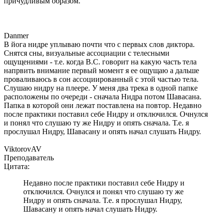
причудливым образом.
Danmer
В йога нидре уплываю почти что с первых слов диктора.
Снятся сны, визуальные ассоциации с телесными
ощущениями - т.е. когда В.С. говорит на какую часть тела
напрвить внимание первый момент я ее ощущаю а дальше
проваливаюсь в сон ассоциированный с этой частью тела.
Слушаю нидру на плеере. У меня два трека в одной папке
расположены по очереди - сначала Нидра потом Шавасана.
Папка в которой они лежат поставлена на повтор. Недавно
после практики поставил себе Нидру и отключился. Очнулся
и понял что слушаю ту же Нидру и опять сначала. Т.е. я
прослушал Нидру, Шавасану и опять начал слушать Нидру.
ViktorovAV
Преподаватель
Цитата:
Недавно после практики поставил себе Нидру и
отключился. Очнулся и понял что слушаю ту же
Нидру и опять сначала. Т.е. я прослушал Нидру,
Шавасану и опять начал слушать Нидру.