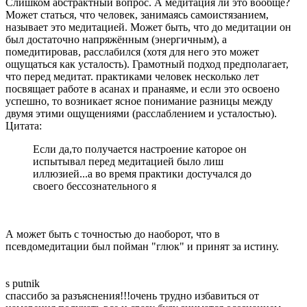
Слишком абстрактный вопрос. А медитация ли это вообще?
Может статься, что человек, занимаясь самоистязанием,
называет это медитацией. Может быть, что до медитации он
был достаточно напряжённым (энергичным), а
помедитировав, расслабился (хотя для него это может
ощущаться как усталость). Грамотный подход предполагает,
что перед медитат. практиками человек несколько лет
посвящает работе в асанах и пранаяме, и если это освоено
успешно, то возникает ясное понимание разницы между
двумя этими ощущениями (расслаблением и усталостью).
Цитата:
Если да,то получается настроение каторое он
испытывал перед медитацией было лиш
иллюзией...а во время практики достучался до
своего бессознательного я
А может быть с точностью до наоборот, что в
псевдомедитации был пойман "глюк" и принят за истину.
s putnik
спассибо за разъяснения!!!очень трудно избавиться от