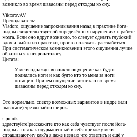
возникло во время шавасаны перед отходом ко сну.
ViktorovAV
Преподаватель:
Vladoro, ощущение запрокидывания назад в практике йога-
нидры свидетельствует об определённых нарушениях в работе
мозга. Если оно вдруг возникло, то следует сделать глубокий
вдох и выйти из практики, просто полежать, расслабиться.
При систематическом возникновении этого ощущения лучше
обратиться к невропатологу.
Цитата:
У меня однажды возникло ощущение как будто
поднялись ноги и как будто кто то меня за ноги
потащил. Причем ощущение возникло во время
шавасаны перед отходом ко сну.
Это нормально, спектр возможных вариантов в нидре (или
шавасане) чрезвычайно широк.
s putnik
здраствуйте!расскажите кто как себя чувствует после йога-
нидры а то я как одурманенный в себя прихожу меня
спрашивают-ну как?а я даже незнаю что ответить и ещё у