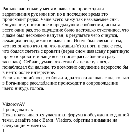
Раньше частенько у меня в шавасане происходили
вздрагивания рук или ног, но в последнее время это
происходит редко. Чаще всего вижу так называемые сны.
Ощущение, описанное в предыдущем сообщении, испытал
всего один раз, это ощущение было настолько отчетливое, что
я даже был несколько напуган, в результате чего очнулся,
лежащим неподвижно в шавасане. Испуг был связан с тем,
что непонятно кто или что потащил(о) за ноги и еще с тем,
что боялся слететь с кровати (перед сном шавасану практикую
прямо в кровати и чаще всего после расслабления сразу
засыпаю). Сейчас думаю, что если бы не испугался, а
понаблюдал бы дальше, то возможно ощущение переросло бы
в нечто более интересное.
Если я не ошибаюсь, то йога-нидра это та же шавасана, только
в йога-нидре расслабление происходит в сопровождении
чьего-нибудь голоса.
ViktorovAV
Преподаватель
Пока подтягиваются участники форума к обсуждению данной
темы, давайте мы с Вами, Vladoro, обратим внимание на
следующие моменты:
1.