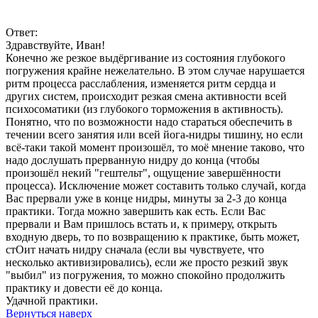
Ответ:
Здравствуйте, Иван!
Конечно же резкое выдёргивание из состояния глубокого
погружения крайне нежелательно. В этом случае нарушается
ритм процесса расслабления, изменяется ритм сердца и
других систем, происходит резкая смена активности всей
психосоматики (из глубокого торможения в активность).
Понятно, что по возможности надо стараться обеспечить в
течении всего занятия или всей йога-нидры тишину, но если
всё-таки такой момент произошёл, то моё мнение таково, что
надо дослушать прерванную нидру до конца (чтобы
произошёл некий "гештельт", ощущение завершённости
процесса). Исключение может составить только случай, когда
Вас прервали уже в конце нидры, минуты за 2-3 до конца
практики. Тогда можно завершить как есть. Если Вас
прервали и Вам пришлось встать и, к примеру, открыть
входную дверь, то по возвращению к практике, быть может,
стОит начать нидру сначала (если вы чувствуете, что
несколько активизировались), если же просто резкий звук
"выбил" из погружения, то можно спокойно продолжить
практику и довести её до конца.
Удачной практики.
Вернуться наверх