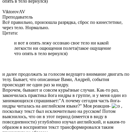
опять в тело вернулся)
ViktorovAV
Преподаватель
Всё правильно, произошла разрядка, сброс по кинестетике,
через тело. Нормально.
Цитата:
и вот я опять лежу осознаю свое тело ни какой
легкости ни ощющения полета(такое ощущение
что опять в тело вернулся)
и далее продолжать за голосом ведущего внимание двигать по
телу. Бывает, что описанные Вами, Андрей, события
происходят не один раз за нидру.
Впрочем, бывают и совсем курьёзные случаи. Как-то раз,
закончилась практика йога нидры в группе, и у меня один из
занимающихся спрашивает:"А почему сегодня часть йога-
нидры читалась на английском языке?" Моя реакция-
,
поскольку текст был исключительно на русском! Потом
выяснилось, что он в этот период (имеется в виду в
повседневности) углублённо изучал английский, и каким-то
образом в восприятии текст трансформировался таким