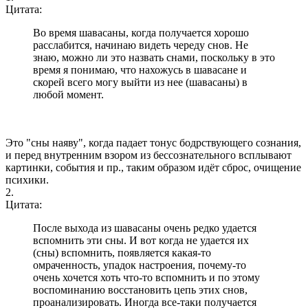
Цитата:
Во время шавасаны, когда получается хорошо
расслабится, начинаю видеть череду снов. Не
знаю, можно ли это назвать снами, поскольку в это
время я понимаю, что нахожусь в шавасане и
скорей всего могу выйти из нее (шавасаны) в
любой момент.
Это "сны наяву", когда падает тонус бодрствующего сознания,
и перед внутренним взором из бессознательного всплывают
картинки, события и пр., таким образом идёт сброс, очищение
психики.
2.
Цитата:
После выхода из шавасаны очень редко удается
вспомнить эти сны. И вот когда не удается их
(сны) вспомнить, появляется какая-то
омраченность, упадок настроения, почему-то
очень хочется хоть что-то вспомнить и по этому
воспоминанию восстановить цепь этих снов,
проанализировать. Иногда все-таки получается