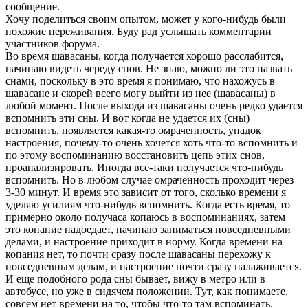
сообщение.
Хочу поделиться своим опытом, может у кого-нибудь были
похожие переживания. Буду рад услышать комментарии
участников форума.
Во время шавасаны, когда получается хорошо расслабится,
начинаю видеть череду снов. Не знаю, можно ли это назвать
снами, поскольку в это время я понимаю, что нахожусь в
шавасане и скорей всего могу выйти из нее (шавасаны) в
любой момент. После выхода из шавасаны очень редко удается
вспомнить эти сны. И вот когда не удается их (сны)
вспомнить, появляется какая-то омраченность, упадок
настроения, почему-то очень хочется хоть что-то вспомнить и
по этому воспоминанию восстановить цепь этих снов,
проанализировать. Иногда все-таки получается что-нибудь
вспомнить. Но в любом случае омраченность проходит через
3-30 минут. И время это зависит от того, сколько времени я
уделяю усилиям что-нибудь вспомнить. Когда есть время, то
примерно около получаса копаюсь в воспоминаниях, затем
это копание надоедает, начинаю заниматься повседневными
делами, и настроение приходит в норму. Когда времени на
копания нет, то почти сразу после шавасаны перехожу к
повседневным делам, и настроение почти сразу налаживается.
И еще подобного рода сны бывает, вижу в метро или в
автобусе, но уже в сидячем положении. Тут, как понимаете,
совсем нет времени на то, чтобы что-то там вспоминать.