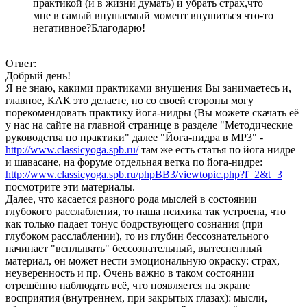
практикой (и в жизни думать) и убрать страх,что
мне в самый внушаемый момент внушиться что-то
негативное?Благодарю!
Ответ:
Добрый день!
Я не знаю, какими практиками внушения Вы занимаетесь и,
главное, КАК это делаете, но со своей стороны могу
порекомендовать практику йога-нидры (Вы можете скачать её
у нас на сайте на главной странице в разделе "Методические
руководства по практики" далее "Йога-нидра в MP3" -
http://www.classicyoga.spb.ru/
там же есть статья по йога нидре
и шавасане, на форуме отдельная ветка по йога-нидре:
http://www.classicyoga.spb.ru/phpBB3/viewtopic.php?f=2&t=3
посмотрите эти материалы.
Далее, что касается разного рода мыслей в состоянии
глубокого расслабления, то наша психика так устроена, что
как только падает тонус бодрствующего сознания (при
глубоком расслаблении), то из глубин бессознательного
начинает "всплывать" бессознательный, вытесненный
материал, он может нести эмоциональную окраску: страх,
неуверенность и пр. Очень важно в таком состоянии
отрешённо наблюдать всё, что появляется на экране
восприятия (внутреннем, при закрытых глазах): мысли,