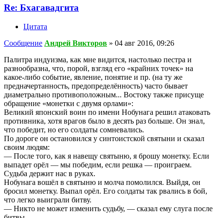
Re: Бхагавадгита
Цитата
Сообщение
Андрей Викторов
»
04 авг 2016, 09:26
Палитра индуизма, как мне видится, настолько пестра и
разнообразна, что, порой, взгляд его «крайних точек» на
какое-либо событие, явление, понятие и пр. (на ту же
предначертанность, предопределённость) часто бывает
диаметрально противоположным... Востоку также присуще
обращение «монетки с двумя орлами»:
Великий японский воин по имени Нобунага решил атаковать
противника, хотя врагов было в десять раз больше. Он знал,
что победит, но его солдаты сомневались.
По дороге он остановился у синтоистской святыни и сказал
своим людям:
— После того, как я навещу святыню, я брошу монетку. Если
выпадет орёл — мы победим, если решка — проиграем.
Судьба держит нас в руках.
Нобунага вошёл в святыню и молча помолился. Выйдя, он
бросил монетку. Выпал орёл. Его солдаты так рвались в бой,
что легко выиграли битву.
— Никто не может изменить судьбу, — сказал ему слуга после
битвы.