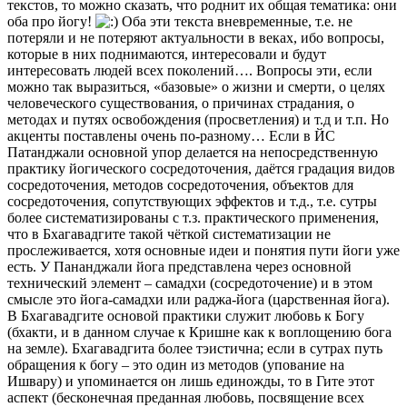
текстов, то можно сказать, что роднит их общая тематика: они
оба про йогу!
Оба эти текста вневременные, т.е. не
потеряли и не потеряют актуальности в веках, ибо вопросы,
которые в них поднимаются, интересовали и будут
интересовать людей всех поколений…. Вопросы эти, если
можно так выразиться, «базовые» о жизни и смерти, о целях
человеческого существования, о причинах страдания, о
методах и путях освобождения (просветления) и т.д и т.п. Но
акценты поставлены очень по-разному… Если в ЙС
Патанджали основной упор делается на непосредственную
практику йогического сосредоточения, даётся градация видов
сосредоточения, методов сосредоточения, объектов для
сосредоточения, сопутствующих эффектов и т.д., т.е. сутры
более систематизированы с т.з. практического применения,
что в Бхагавадгите такой чёткой систематизации не
прослеживается, хотя основные идеи и понятия пути йоги уже
есть. У Пананджали йога представлена через основной
технический элемент – самадхи (сосредоточение) и в этом
смысле это йога-самадхи или раджа-йога (царственная йога).
В Бхагавадгите основой практики служит любовь к Богу
(бхакти, и в данном случае к Кришне как к воплощению бога
на земле). Бхагавадгита более тэистична; если в сутрах путь
обращения к богу – это один из методов (упование на
Ишвару) и упоминается он лишь единожды, то в Гите этот
аспект (бесконечная преданная любовь, посвящение всех