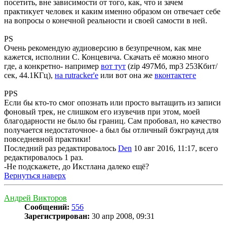
посетить, вне зависимости от того, как, что и зачем
практикует человек и каким именно образом он отвечает себе
на вопросы о конечной реальности и своей самости в ней.
PS
Очень рекомендую аудиоверсию в безупречном, как мне
кажется, исполнии С. Концевича. Скачать её можно много
где, а конкретно- например
вот тут
(zip 497Мб, mp3 253Кбит/
сек, 44.1КГц),
на rutracker'е
или вот она же
вконтактеге
PPS
Если бы кто-то смог опознать или просто вытащить из записи
фоновый трек, не слишком его изувечив при этом, моей
благодарности не было бы границ. Сам пробовал, но качество
получается недостаточное- а был бы отличный бэкграунд для
повседневной практики!
Последний раз редактировалось
Den
10 авг 2016, 11:17, всего
редактировалось 1 раз.
-Не подскажете, до Икстлана далеко ещё?
Вернуться наверх
Андрей Викторов
Сообщений:
556
Зарегистрирован:
30 апр 2008, 09:31