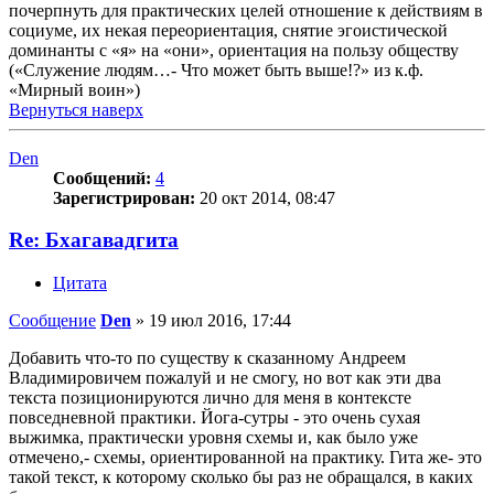
почерпнуть для практических целей отношение к действиям в
социуме, их некая переориентация, снятие эгоистической
доминанты с «я» на «они», ориентация на пользу обществу
(«Служение людям…- Что может быть выше!?» из к.ф.
«Мирный воин»)
Вернуться наверх
Den
Сообщений:
4
Зарегистрирован:
20 окт 2014, 08:47
Re: Бхагавадгита
Цитата
Сообщение
Den
»
19 июл 2016, 17:44
Добавить что-то по существу к сказанному Андреем
Владимировичем пожалуй и не смогу, но вот как эти два
текста позиционируются лично для меня в контексте
повседневной практики. Йога-сутры - это очень сухая
выжимка, практически уровня схемы и, как было уже
отмечено,- схемы, ориентированной на практику. Гита же- это
такой текст, к которому сколько бы раз не обращался, в каких