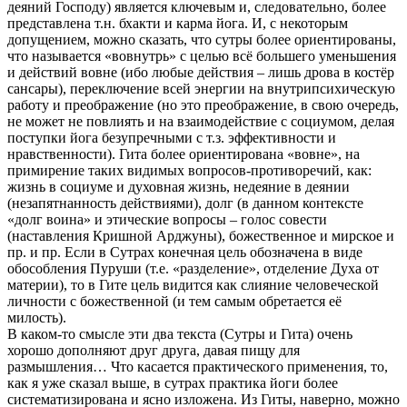
деяний Господу) является ключевым и, следовательно, более
представлена т.н. бхакти и карма йога. И, с некоторым
допущением, можно сказать, что сутры более ориентированы,
что называется «вовнутрь» с целью всё большего уменьшения
и действий вовне (ибо любые действия – лишь дрова в костёр
сансары), переключение всей энергии на внутрипсихическую
работу и преображение (но это преображение, в свою очередь,
не может не повлиять и на взаимодействие с социумом, делая
поступки йога безупречными с т.з. эффективности и
нравственности). Гита более ориентирована «вовне», на
примирение таких видимых вопросов-противоречий, как:
жизнь в социуме и духовная жизнь, недеяние в деянии
(незапятнанность действиями), долг (в данном контексте
«долг воина» и этические вопросы – голос совести
(наставления Кришной Арджуны), божественное и мирское и
пр. и пр. Если в Сутрах конечная цель обозначена в виде
обособления Пуруши (т.е. «разделение», отделение Духа от
материи), то в Гите цель видится как слияние человеческой
личности с божественной (и тем самым обретается её
милость).
В каком-то смысле эти два текста (Сутры и Гита) очень
хорошо дополняют друг друга, давая пищу для
размышления… Что касается практического применения, то,
как я уже сказал выше, в сутрах практика йоги более
систематизирована и ясно изложена. Из Гиты, наверно, можно