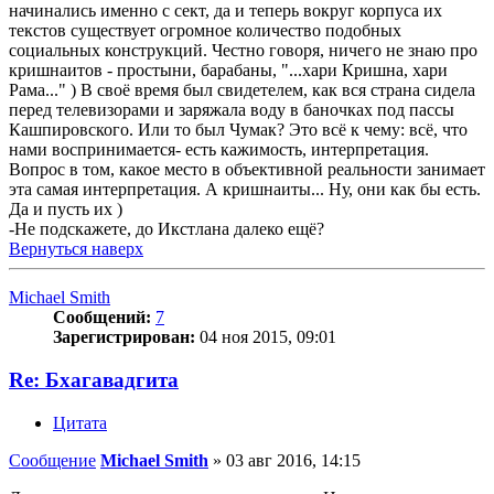
начинались именно с сект, да и теперь вокруг корпуса их
текстов существует огромное количество подобных
социальных конструкций. Честно говоря, ничего не знаю про
кришнаитов - простыни, барабаны, "...хари Кришна, хари
Рама..." ) В своё время был свидетелем, как вся страна сидела
перед телевизорами и заряжала воду в баночках под пассы
Кашпировского. Или то был Чумак? Это всё к чему: всё, что
нами воспринимается- есть кажимость, интерпретация.
Вопрос в том, какое место в объективной реальности занимает
эта самая интерпретация. А кришнаиты... Ну, они как бы есть.
Да и пусть их )
-Не подскажете, до Икстлана далеко ещё?
Вернуться наверх
Michael Smith
Сообщений:
7
Зарегистрирован:
04 ноя 2015, 09:01
Re: Бхагавадгита
Цитата
Сообщение
Michael Smith
»
03 авг 2016, 14:15