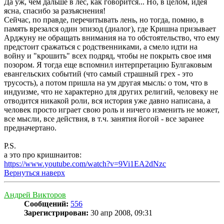
Да уж, чем дальше в лес, как говорится... Но, в целом, идея
ясна, спасибо за разъяснения!
Сейчас, по правде, перечитывать лень, но тогда, помню, в
память врезался один эпизод (диалог), где Кришна призывает
Арджуну не обращать внимания на то обстоятельство, что ему
предстоит сражаться с родственниками, а смело идти на
войну и "крошить" всех подряд, чтобы не покрыть свое имя
позором. Я тогда еще вспомнил интерпретацию Булгаковым
евангельских событий (что самый страшный грех - это
трусость), а потом пришла на ум другая мысль: о том, что в
индуизме, что не характерно для других религий, человеку не
отводится никакой роли, вся история уже давно написана, а
человек просто играет свою роль и ничего изменить не может,
все мысли, все действия, в т.ч. занятия йогой - все заранее
предначертано.
P.S.
а это про кришнаитов:
https://www.youtube.com/watch?v=9Vi1EA2dNzc
Вернуться наверх
Андрей Викторов
Сообщений:
556
Зарегистрирован:
30 апр 2008, 09:31