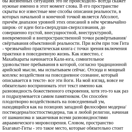
бы жизненных ситуациях это не происходило- всегда скажет
нужные именно в этот момент слова. В его пространстве
скрыты все известные мне спсобы описания реальности, в
которых начальной и конечной точкой является Абсолют,
причём диапазон уровней этих описаний в нём чрезвычайно
широк- от идеи бога-сверхдуши-сверхсознания, до
совершенно пустой, внесущностной, внеструктурной,
вневременной и внепространственной точки развёртывания/
свёртывания объективной реальности. При всём при том Гита
- чрезвычайно практическая книга с точки зрения включения
практики в повседневную жизнь. Как известно, с
Махабхараты начинается Кали-юга, сомнительное
удовольствие пребывания в которой, согласно традиционной
арийской мысли, мы испытываем сейчас. Отсюда и мощный
коплекс воздействия на повседневное сознание, который
описывается в тексте- все эти йоги. На мой взгляд, вовсе не
обязательно воспринимать этот текст именно как
разновидность божественного откровения, хотя это-то как раз
и подразумевается самим памятником. Он способен
плодотворно воздействовать на повседневный ум,
находящийся как на позициях западной философии модерна/
постмодерна/постпостмодерна, так и любой религии, начиная
от шаманизма и заканчивая всеми разновидностями
авраамического мировоззрения. Словом, пространство
Бхагават-Гиты - это такое место, которые обязательно стоит