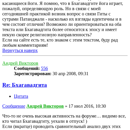
касающиеся йоги. Я помню, что в Бхагавадгите йога играет,
пожалуй, определяющую роль. Но в связи с моей
сегодняшней практикой возник вопрос о связи Гиты с
сутрами Патанджали - насколько их взгляды идентичны и в
чем состоят отличия? Возможно ли ориентироваться на оба
текста или Бхагавадгита более относится к эпосу и имеет
некую скорее религиозную направленность?
Если на сайте есть те, кто знаком с этим текстом, буду рад
любым комментариям!
Вернуться наверх
Андрей Викторов
Сообщений:
556
Зарегистрирован:
30 апр 2008, 09:31
Re: Бхагавадгита
Цитата
Сообщение
Андрей Викторов
»
17 июл 2016, 10:30
Что-то не очень высокая активность на форуме… видимо все,
кто читал Бхагавадгиту, уехали в отпуск! )
Если (вкратце) проводить сравнительный анализ двух этих