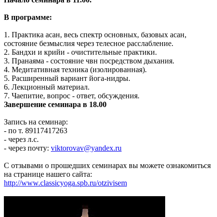
В программе:
1. Практика асан, весь спектр основных, базовых асан,
состояние безмыслия через телесное расслабление.
2. Бандхи и крийи - очистительные практики.
3. Пранаяма - состояние чвн посредством дыхания.
4. Медитативная техника (изолированная).
5. Расширенный вариант йога-нидры.
6. Лекционный материал.
7. Чаепитие, вопрос - ответ, обсуждения.
Завершение семинара в 18.00
Запись на семинар:
- по т. 89117417263
- через л.с.
- через почту:
viktorovav@yandex.ru
С отзывами о прошедших семинарах вы можете ознакомиться
на странице нашего сайта:
http://www.classicyoga.spb.ru/otzivisem