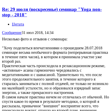
Re: 29 июля (воскресенье) семинар "Yoga non-
stop - 2018"
Цитата
Сообщение
31 июл 2018, 14:34
Несколько фото и отзывов с семинара:
"Хочу поделиться впечатлениями о прошедшем 28.07.2018
семинаре весьма необычного формата (непрерывная практика
в течение пяти часов), в котором я принимала участие уже
второй раз.
Практическая часть происходила в релаксационном режиме,
«активные» асаны гармонично чередовались с
медитативными и с шавасаной. Удивительно то, что после
этого продолжительного занятия, в течение которого я
старалась заниматься с полной отдачей, не только не возникло
ни малейшей усталости, но и образовался изрядный запас
энергии, а также прекрасного настроения.
В самом начале практика ничем не отличалась от обычной. Но
спустя какое-то время в результате методики, о которой я
рассказала, привычное "внешнее" восприятие всего, что
происходило вокруг, отошло на второй план, внимание