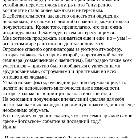
устойчиво переместилось внутрь и это "внутреннее"
восприятие стало более важным и интересным.
В действительности, адекватно описать эти ощущения
невозможно, их сложно с чем-либо сравнить, можно только
почувствовать. Кроме того, предполагаю, что они очень
индивидуальны. Рекомендую всем интересующимся.
Мне хотелось продолжать заниматься еще и еще, но – увы! –
все в этом мире рано или поздно заканчивается.
Огромное спасибо организаторам за уютную атмосферу,
которая сложилась во время второй, теоретической части
семинара (совмещенной с чаепитием). Благодарю также всех
участников – приятно было пообщаться с увлеченными,
эрудированными, остроумными и приятными во всех
отношениях людьми.
Узнала новые факты, очередной раз подтверждающие, что
нелепо не использовать многочисленные возможности,
которые заложены в принципах классической йоги.
На основании полученных впечатлений сделала для себя
несколько важных выводов про личную практику, многое еще
необходимо обдумать.
В итоге, могу уверенно сказать, что этот семинар - мое самое
яркое «йоговское» событие за последний год."
Ирина.
"Поделюсь и я впечатлением) Давно мечтала выделить себе