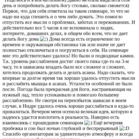
день и попробовать делать йогу столько, сколько сможется)
Первое, что для себя отметила на таком семинаре, то что не
надо ни куда спешить и о чем либо думать. Это помогло
отпустить все мысли о проблемах, заботах и переживаниях. И
действительно все 5 часов я не вспоминала о людях,
интернете, домашних делах, в общем обо всем, что не дает
делать йогу дома
Дома всегда есть ограничение по
времени и окружающая обстановка так или иначе не дает
полностью отключиться и погрузиться в себя. На семинаре
мне это действительно удалось! Но были и подводные камни.
Т.к. уровень расслабления достиг своего пика где-то на 3-м
часу, то в шавасаны впадать было все сложнее и сложнее,
хотелось продолжать делать и делать асаны. Надо сказать, что
впервые за долгое время так хорошо удалось отпустить мысли
и расслабить мышцы в асанах. Усталости особенной не было
после. Погода была прекрасная для йоги, настраивающая на
нужный лад, тепло успокаивало и помогало большему
расслаблению. Не смотря на переизбыток шавасан в моем
случае, в Нидре удалось очень хорошо расслабиться и куда-то
провалиться. Вечером меня осенила великая идея, которую я
надеюсь удастся воплотить в реальность. Наверно есть
взаимосвязь с прошедшим семинаром
Ещё вечерняя
пробежка и сон был ночью глубокий и беспрерывный
Спасибо организаторам за удивительную атмосферу и всегда