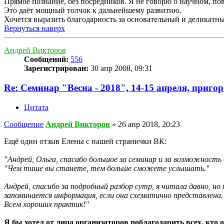
Прямое познание, без посредников. Я не говорю о научном, по
Это даёт мощный толчок к дальнейшему развитию.
Хочется выразить благодарность за основательный и деликатн
Вернуться наверх
Андрей Викторов
Сообщений:
556
Зарегистрирован:
30 апр 2008, 09:31
Re: Семинар "Весна - 2018", 14-15 апреля, приго
Цитата
Сообщение
Андрей Викторов
»
26 апр 2018, 20:23
Ещё один отзыв Елены с нашей странички ВК:
"Андрей, Ольга, спасибо большое за семинар и за возможность
"Чем тише вы станете, тем больше сможете услышать."
Андрей, спасибо за подробный разбор сутр, я читала давно, но п
запоминается информация, если она схематично представлена
Всем хороших практик!"
Я бы хотел от лица организаторов поблагодарить всех, кто