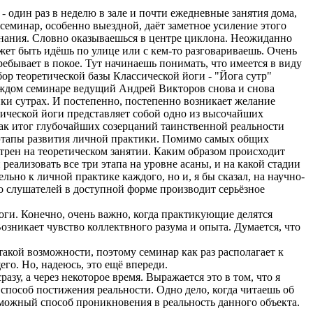
- один раз в неделю в зале и почти ежедневные занятия дома,
еминар, особенно выездной, даёт заметное усиление этого
ознания. Словно оказываешься в центре циклона. Неожиданно
ожет быть идёшь по улице или с кем-то разговариваешь. Очень
ребывает в покое. Тут начинаешь понимать, что имеется в виду
ор теоретической базы Классической йоги - "Йога сутр"
аждом семинаре ведущий Андрей Викторов снова и снова
ки сутрах. И постепенно, постепенно возникает желание
ссической йоги представляет собой одно из высочайших
как итог глубочайших созерцаний таинственной реальности
 этапы развития личной практики. Помимо самых общих
отрен на теоретическом занятии. Каким образом происходит
реализовать все три этапа на уровне асаны, и на какой стадии
но к личной практике каждого, но и, я бы сказал, на научно-
 слушателей в доступной форме производит серьёзное
оги. Конечно, очень важно, когда практикующие делятся
озникает чувство коллектвного разума и опыта. Думается, что
такой возможности, поэтому семинар как раз располагает к
его. Но, надеюсь, это ещё впереди.
зу, а через некоторое время. Выражается это в том, что я
 способ постижения реальности. Одно дело, когда читаешь об
озможный способ проникновения в реальность данного объекта.