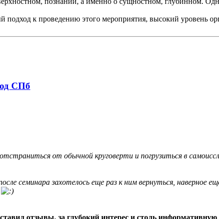
верхностном, познании, а именно о сущностном, глубинном. Одн
ый подход к проведению этого мероприятия, высокий уровень ор
род СПб
 отстраниться от обычной круговерти и погрузиться в самоиссл
осле семинара захотелось еще раз к ним вернуться, наверное еще 
.
 оставил отзывы, за глубокий интерес и столь информативную