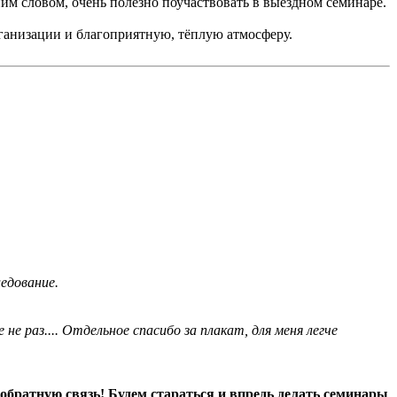
им словом, очень полезно поучаствовать в выездном семинаре.
ганизации и благоприятную, тёплую атмосферу.
едование.
не раз.... Отдельное спасибо за плакат, для меня легче
 обратную связь! Будем стараться и впредь делать семинары