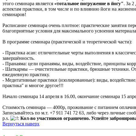
этого семинара является
«тотальное погружение в йогу"
. За 
аспектам практики, в том числе и по влиянию йоги на жизне
семинаров!
Расписание семинара очень плотное: практические занятия пе
благоприятные условия для максимального усвоения материала 
В программе семинара (практической и теоретической части):
- Практика асан: отличительные черты выполнения в классиче
завершённость.
- Пранаяма: цели пранаямы, виды, воздействие, принципы кор
- Шаткармы — очистительные практики, брюшные техники. Отл
ежедневную практику.
- Медитативные практики (изолированные): виды, воздействие,
практика" и многое другое!!!
Начало семинара 14 апреля в 16.00, окончание семинара 15 апре
Стоимость семинара — 4000р, проживание с питанием оплачиваю
Записывайтесь по м.т. +7 911 741 72 63, либо через личные со
p.s.
Кол-во участников ограничено. Успейте забронирова
Вернуться наверх