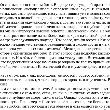
себя я называю состоянием йоги. В процессе регулярной практики 
 равновесия, имеющее вполне определённый "вкус". И каждый с
отметил, как самопроизвольно наступала тишина ума и ясность с
 находишься в полной неподвижности и тишине, хотя по факту, м
ет в движении окружающего мира, а другая, внутренняя часть, п
ой момент, привлекающий меня на семинаре, - это глубокий разб
вия очень интересуют высшие аспекты Классической йоги. На к
, заостряет внимание на наиболее важных для начальной практи
йога требует вдумчивого подхода. Тем более, что философия Кла
 исключительно умственных размышлений, а скорее достигнута 
дставлена условная схема "самьямы". Меня давно интересовали
которые ориентиры для себя. И этот вопрос был подробно рассм
 и далее. И в чём, собсвенно, разница между ними. Возможно ли 
это подробнейшим образом было разобрано не только применитель
жнейшими понятиями Классической йоги и умение донести их до
нара о том, как у них происходит непростой процесс освоения й
поставить свой опыт, что-то подкорректировать или уточнить. В
снее.
ем с кем-то, кто тоже в теме. А в повседневном окружении нет 
 отношения с кем-либо, если , конечно, не считать самого ведущ
е-то глубинные сферы самого себя. Однако, осознаётся это не сра
ого пути. Например, сейчас очень чётко осознал, что йога - это
мьяма на любом интересующем тебя объекте и есть единственно в