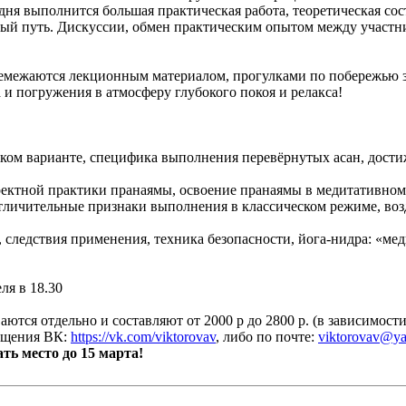
2 дня выполнится большая практическая работа, теоретическая 
нный путь. Дискуссии, обмен практическим опытом между участ
ремежаются лекционным материалом, прогулками по побережью з
и погружения в атмосферу глубокого покоя и релакса!
ском варианте, специфика выполнения перевёрнутых асан, дост
ректной практики пранаямы, освоение пранаямы в медитативном
ичительные признаки выполнения в классическом режиме, возд
 следствия применения, техника безопасности, йога-нидра: «ме
ля в 18.30
тся отдельно и составляют от 2000 р до 2800 р. (в зависимост
общения ВК:
https://vk.com/viktorovav
, либо по почте:
viktorovav@ya
ть место до 15 марта!