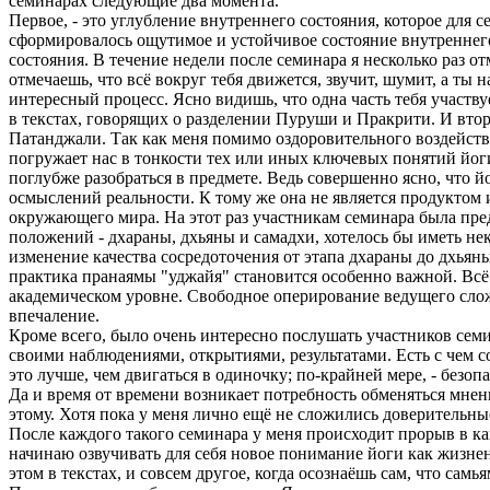
семинарах следующие два момента.
Первое, - это углубление внутреннего состояния, которое для 
сформировалось ощутимое и устойчивое состояние внутреннего
состояния. В течение недели после семинара я несколько раз 
отмечаешь, что всё вокруг тебя движется, звучит, шумит, а ты
интересный процесс. Ясно видишь, что одна часть тебя участву
в текстах, говорящих о разделении Пуруши и Пракрити. И втор
Патанджали. Так как меня помимо оздоровительного воздейст
погружает нас в тонкости тех или иных ключевых понятий йоги
поглубже разобраться в предмете. Ведь совершенно ясно, что 
осмыслений реальности. К тому же она не является продуктом
окружающего мира. На этот раз участникам семинара была пре
положений - дхараны, дхьяны и самадхи, хотелось бы иметь не
изменение качества сосредоточения от этапа дхараны до дхьяны
практика пранаямы "уджайя" становится особенно важной. Всё 
академическом уровне. Свободное оперирование ведущего сло
впечаление.
Кроме всего, было очень интересно послушать участников семи
своими наблюдениями, открытиями, результатами. Есть с чем со
это лучше, чем двигаться в одиночку; по-крайней мере, - безопа
Да и время от времени возникает потребность обменяться мнени
этому. Хотя пока у меня лично ещё не сложились доверительные
После каждого такого семинара у меня происходит прорыв в каки
начинаю озвучивать для себя новое понимание йоги как жизненн
этом в текстах, и совсем другое, когда осознаёшь сам, что са