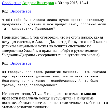
Сообщение
Андрей Викторов
»
30 апр 2015, 13:41
Код:
Выбрать все
чтобы тебе была Аджапа-джапа нужно просто потихоньку
продолжать с Уджайей и все придет само, особенно если
ты - кинестетик. Правильно?
Примерно так... С той оговоркой, что не столь важно, какая
ведущая система, в Аджапа Джапе задействуются все 3 канала
(причём визуальный может включится спонтанно по
завершению Уджайи, и практика пойдёт в русле техники
Чидакаша-Дхараны - созерцания т.н. внутреннего экрана).
Код:
Выбрать все
Вы говорили про этапы развития личности - там сначала
идут чувственные удовольствия, потом материальное
благополучие и в конце - освобождение. А что было
третье, перед освобождением?
Не совсем точно, Vlav... Я говорил, что
отчасти можно
провести параллель
между Пурушартха (в Индуизме
понятие, обозначающее основные цели человеческой жизни) и
этапами развития личности.