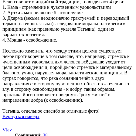
Если говорит о индийской традиции, то выделяют 4 цели:
1. Кама - стремление к чувственным удовольствиям
2. Артха - материальное благополучие
3. Дхарма (весьма неоднозначно трактуемый и переводимый
термин на европ. языки) - следование морально-этическим
принципам (как правильно указала Татьяна), один из
вариантов значения.
4. Мокша - освобождение.
Несложно заметить, что между этими целями существует
некое противоречие в том смысле, что, например, стремясь к
чувственным удовольствиям человек всё дальше уходит от
цели освобождения и, порой,рьяно стремясь к материальному
благополучию, нарушает морально-этические принципы. В
сутрах говорится, что река сознания течёт в двух
направлениях: в сторону чувственных объектов - течение ко
злу, в сторону освобождения - к добру, таким образом,
практика йоги позволяет повернуть "реку жизни" в
направлении добра (к освобождению).
Татьяна, отдельное спасибо за отличные фото!
Вернуться наверх
Vlav
Сообщений:
38