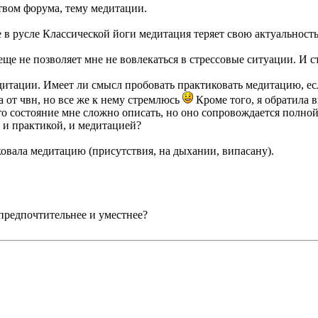
твом форума, тему медитации.
е в русле Классической йоги медитация теряет свою актуальност
ще не позволяет мне не вовлекаться в стрессовые ситуации. И ст
итации. Имеет ли смысл пробовать практиковать медитацию, если
а от чвн, но все же к нему стремлюсь
Кроме того, я обратила в
Это состояние мне сложно описать, но оно сопровождается полно
 и практикой, и медитацией?
ковала медитацию (присутствия, на дыхании, випасану).
предпочтительнее и уместнее?