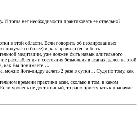
. И тогда нет необходимости практиковать ее отдельно?
ботки в этой области. Если говорить об изолированных
 получаса и более) и, как правило (если быть
ительной медитации, уже должен быть навык длительного
е расслабления и состояния безмолвия в асанах, далее на этой
ый, как Вы понимаете….
на, можно йога-нидру делать 2 раза в сутки… Судя по тому, как
тельном времени практики асан, сколько в том, в каком
сли уровень не достаточный, то рано приступать к пранаяме.