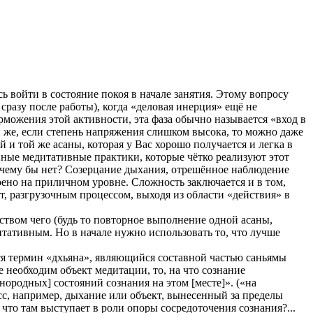
ь войти в состояние покоя в начале занятия. Этому вопросу
разу после работы), когда «деловая инерция» ещё не
рможения этой активности, эта фаза обычно называется «вход в
и же, если степень напряжения слишком высока, то можно даже
и той же асаны, которая у Вас хорошо получается и легка в
нные медитативные практики, которые чётко реализуют этот
 почему бы нет? Созерцание дыхания, отрешённое наблюдение
воено на приличном уровне. Сложность заключается и в том,
т, разгрузочным процессом, выходя из области «действия» в
дством чего (будь то повторное выполнение одной асаны,
дитативным. Но в начале нужно использовать то, что лучше
ся термин «дхьяна», являющийся составной частью саньямы
 необходим объект медитации, то, на что сознание
нородных] состояний сознания на этом [месте]». («на
цесс, например, дыхание или объект, вынесенный за пределы
что там выступает в роли опоры сосредоточения сознания?...