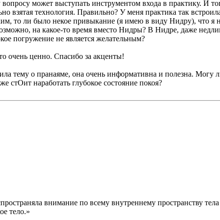
 вопросу может выступать инструментом входа в практику. И тог
льно взятая технология. Правильно? У меня практика так встроила
м, то ли было некое привыкание (я имею в виду Нидру), что я не 
озможно, на какое-то время вместо Нидры? В Нидре, даже недли
бокое погружение не является желательным?
то очень ценно. Спасибо за акценты!
ла тему о пранаяме, она очень информативна и полезна. Могу ли
же стОит наработать глубокое состояние покоя?
аспространяла внимание по всему внутреннему пространству тела 
ое тело.»