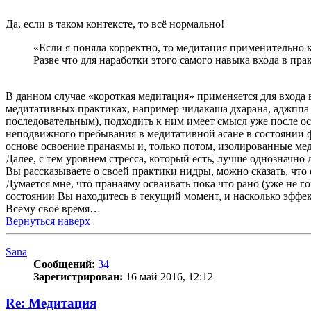
Да, если в таком контексте, то всё нормально!
«Если я поняла корректно, то медитация применительно к
Разве что для наработки этого самого навыка входа в пра
В данном случае «короткая медитация» применяется для входа 
медитативных практиках, например чидакаша дхарана, аджппа дж
последовательным), подходить к ним имеет смысл уже после о
неподвижного пребывания в медитативной асане в состоянии фи
основе освоение пранаямы и, только потом, изолированные ме
Далее, с тем уровнем стресса, который есть, лучше однозначно 
Вы рассказываете о своей практики нидры, можно сказать, что
Думается мне, что пранаяму осваивать пока что рано (уже не г
состоянии Вы находитесь в текущий момент, и насколько эффек
Всему своё время…
Вернуться наверх
Sana
Сообщений:
34
Зарегистрирован:
16 май 2016, 12:12
Re: Медитация