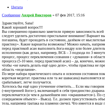
Цитата
Сообщение
Андрей Викторов
»
07 фев 2017, 15:16
Здравствуйте, Sana!
Какой хороший вопрос!!!
Вы совершенно правильно заметили прямую зависимость всей пра
следует уделить достаточно пристальное внимание! Вариант вы
погашена, будет проходить в состоянии, далёком от мыслитель
практику». Какие варианты возможны? Можно начать, например
перед практикой асан выполнить йога-нидру или более длитель
исполнении (как делал, например, ВСБ – 3 подхода по 3 минут
процесс, процесс переключения сознания с «думания» в област
процесса (5-10 мин. перед практикой асан) – да, конечно, можн
чтобы «не начать делать ещё одно дело», чтобы практика не пр
область «неделания».
По мере набора практического опыта и освоения состояния пок
короткая медитат. практика или та же шавасана) выполняется в
срабатывает, легче получается.
Хотелось бы ещё одно уточнение отметить… Если мы говорим о
(«внутренней йоги»), включающей в себя триединство дхарана-
переключается (и чем в дальнейшем оно «окрашивается»). По су
созерцаемом объекте» - Вьяса). Т.е. должен присутствовать об
тела, например тратака на пламени свечи). Что имеется в виду