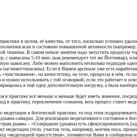
ктики в целом, её качества, от того, насколько успешно удалос
полнения асан в состоянии повышенной активности (например, с
ной тишины. В самом начале занятия надо запустить процессы то
, с шавасаны 5-10 мин. (как рекомендует тот же Йогешвар), ил
ную шавасану. Либо можно выполнить несколько подходов одной 
ы пасчимоттанасаны). Если в Вашем арсенале уже есть наработа
ь «чувствования», на кинестетику, на тело, процессы в нём, то
о и нужно использовать с той оговоркой, если это работает и ос
евращалась в ещё одну дополнительную нагрузку, а была наоборо
оя в практике всё меньше и меньше будет иметь значение, посре
ход в практику, переключение сознания, весь процесс станет ме
 медитации в йогической практике, то под этим подразумевает
дхьяна-самадхи. Для реализации медитативного состояния в йоге
трам дхьяна – «Созерцание (дхьяна) есть сфокусированность [од
ъект медитации (тело, участок тела, например, кончик носа, про
 под «медитацией присутствия», упомянутое Вами в сообщении и 