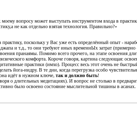
 моему вопросу может выступать инструментом входа в практику
ктику,а не как отдельно взятая технология. Правильно?»
в практику, поскольку у Вас уже есть определённый опыт - нара
апа и т.д., то они требуют иных временнЫх затрат (примерно от
своения пранаямы. Помимо всего прочего, на этапе освоения дл
зического комфорта. Короче говоря, картина следующая: освоени
дитативные практики (имхо). Процесс весь этот очень не быстр
делать йога-нидру. В те дни, когда перегрузка особо чувствитель
 она идёт в нужном ключе,
так и должно быть
!
оворя о длительных медитациях). И вопрос не столько в предвари
тивно было освоено состояние мыслительной тишины в асанах. Е