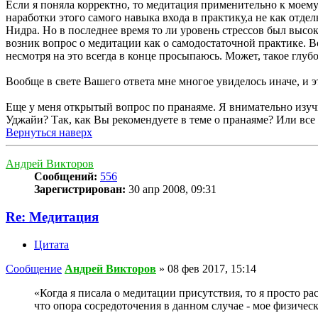
Если я поняла корректно, то медитация применительно к моему
наработки этого самого навыка входа в практику,а не как отде
Нидра. Но в последнее время то ли уровень стрессов был высоки
возник вопрос о медитации как о самодостаточной практике. В
несмотря на это всегда в конце просыпаюсь. Может, такое глу
Вообще в свете Вашего ответа мне многое увиделось иначе, и э
Еще у меня открытый вопрос по пранаяме. Я внимательно изучи
Уджайи? Так, как Вы рекомендуете в теме о пранаяме? Или все 
Вернуться наверх
Андрей Викторов
Сообщений:
556
Зарегистрирован:
30 апр 2008, 09:31
Re: Медитация
Цитата
Сообщение
Андрей Викторов
»
08 фев 2017, 15:14
«Когда я писала о медитации присутствия, то я просто р
что опора сосредоточения в данном случае - мое физическ