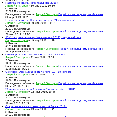
Расписание на майские праздники 2019г.
Андрей Викторов
» 30 апр 2019, 10:20
0
Ответов
21601
Просмотров
Последнее сообщение
Андрей Викторов
Перейти к последнему сообщению
30 апр 2019, 10:20
Открытое занятие 11 апреля на ст. м. "Чернышевская"
Андрей Викторов
» 30 мар 2019, 14:18
0
Ответов
21536
Просмотров
Последнее сообщение
Андрей Викторов
Перейти к последнему сообщению
30 мар 2019, 14:18
13 -14 апреля семинар "Йога-весна - 2019", подключайтесь
Андрей Викторов
» 06 мар 2019, 13:02
1
Ответов
14741
Просмотров
Последнее сообщение
Андрей Викторов
Перейти к последнему сообщению
16 апр 2019, 09:42
Семинар "YOGA - МАРАФОН" 27 января в СПб!
Андрей Викторов
» 11 янв 2019, 21:32
3
Ответов
16303
Просмотров
Последнее сообщение
Андрей Викторов
Перейти к последнему сообщению
31 янв 2019, 00:28
Семинар "Осень-2018 в стиле йога" 17 - 18 ноября
Андрей Викторов
» 20 окт 2018, 19:21
3
Ответов
16764
Просмотров
Последнее сообщение
Андрей Викторов
Перейти к последнему сообщению
06 дек 2018, 13:26
29 июля (воскресенье) семинар "Yoga non-stop - 2018"
Андрей Викторов
» 02 июл 2018, 10:46
3
Ответов
17530
Просмотров
Последнее сообщение
Андрей Викторов
Перейти к последнему сообщению
18 авг 2018, 18:45
Открытые занятия по классической йоге в 2018г.
Андрей Викторов
» 19 мар 2018, 15:28
8
Ответов
24022
Просмотров