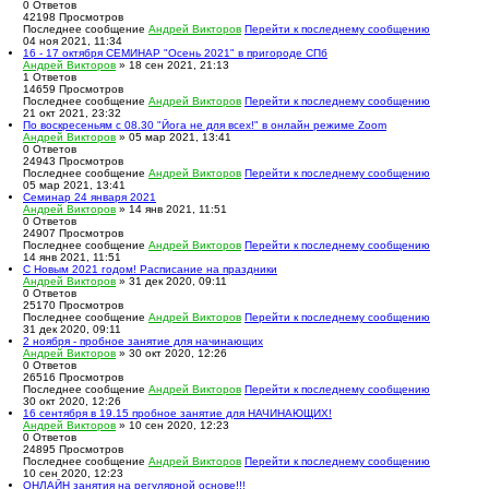
0
Ответов
42198
Просмотров
Последнее сообщение
Андрей Викторов
Перейти к последнему сообщению
04 ноя 2021, 11:34
16 - 17 октября СЕМИНАР "Осень 2021" в пригороде СПб
Андрей Викторов
» 18 сен 2021, 21:13
1
Ответов
14659
Просмотров
Последнее сообщение
Андрей Викторов
Перейти к последнему сообщению
21 окт 2021, 23:32
По воскресеньям с 08.30 "Йога не для всех!" в онлайн режиме Zoom
Андрей Викторов
» 05 мар 2021, 13:41
0
Ответов
24943
Просмотров
Последнее сообщение
Андрей Викторов
Перейти к последнему сообщению
05 мар 2021, 13:41
Семинар 24 января 2021
Андрей Викторов
» 14 янв 2021, 11:51
0
Ответов
24907
Просмотров
Последнее сообщение
Андрей Викторов
Перейти к последнему сообщению
14 янв 2021, 11:51
С Новым 2021 годом! Расписание на праздники
Андрей Викторов
» 31 дек 2020, 09:11
0
Ответов
25170
Просмотров
Последнее сообщение
Андрей Викторов
Перейти к последнему сообщению
31 дек 2020, 09:11
2 ноября - пробное занятие для начинающих
Андрей Викторов
» 30 окт 2020, 12:26
0
Ответов
26516
Просмотров
Последнее сообщение
Андрей Викторов
Перейти к последнему сообщению
30 окт 2020, 12:26
16 сентября в 19.15 пробное занятие для НАЧИНАЮЩИХ!
Андрей Викторов
» 10 сен 2020, 12:23
0
Ответов
24895
Просмотров
Последнее сообщение
Андрей Викторов
Перейти к последнему сообщению
10 сен 2020, 12:23
ОНЛАЙН занятия на регулярной основе!!!