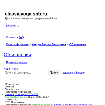
classicyoga.spb.ru
Дискуссия по вопросам традиционной йоги.
Пропустить
Ссылки
FAQ
Список форумов
Форум Андрея Викторова
Объявления
Объявления
Правила форума
Новая Тема
Поиск
Расширенный поиск
Объявления
Ответов
Просмотров
Последнее сообщение
Семинар 5 января 2026г СПб
Андрей Викторов
» 16 дек 2025, 10:27
0
Ответов
3721
Просмотров
Последнее сообщение
Андрей Викторов
Перейти к последнему сообщению