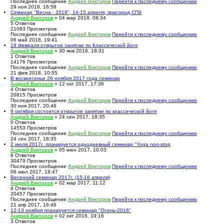
Последнее сообщение
Андрей Викторов
Перейти к последнему сообщению
29 ноя 2018, 16:58
Семинар "Весна - 2018", 14-15 апреля, пригород СПб
Андрей Викторов
» 04 мар 2018, 08:34
5
Ответов
21083
Просмотров
Последнее сообщение
Андрей Викторов
Перейти к последнему сообщению
06 май 2018, 19:41
19 февраля открытое занятие по Классической йоге
Андрей Викторов
» 30 янв 2018, 18:31
1
Ответов
14176
Просмотров
Последнее сообщение
Андрей Викторов
Перейти к последнему сообщению
21 фев 2018, 10:55
В воскресенье 26 ноября 2017 года семинар
Андрей Викторов
» 12 окт 2017, 17:36
4
Ответов
20815
Просмотров
Последнее сообщение
Андрей Викторов
Перейти к последнему сообщению
30 ноя 2017, 20:46
9 октября состоится открытое занятие по классической йоге
Андрей Викторов
» 24 сен 2017, 18:35
0
Ответов
14553
Просмотров
Последнее сообщение
Андрей Викторов
Перейти к последнему сообщению
24 сен 2017, 18:35
2 июля 2017г. планируется однодневный семинар "Yoga non-stop
Андрей Викторов
» 05 июн 2017, 10:03
8
Ответов
30479
Просмотров
Последнее сообщение
Андрей Викторов
Перейти к последнему сообщению
06 июл 2017, 18:47
Весенний семинар 2017г. (15-16 апреля)
Андрей Викторов
» 02 мар 2017, 11:12
4
Ответов
20457
Просмотров
Последнее сообщение
Андрей Викторов
Перейти к последнему сообщению
21 апр 2017, 16:46
12-13 ноября планируется семинар "Осень-2016"
Андрей Викторов
» 02 окт 2016, 19:16
3
Ответов