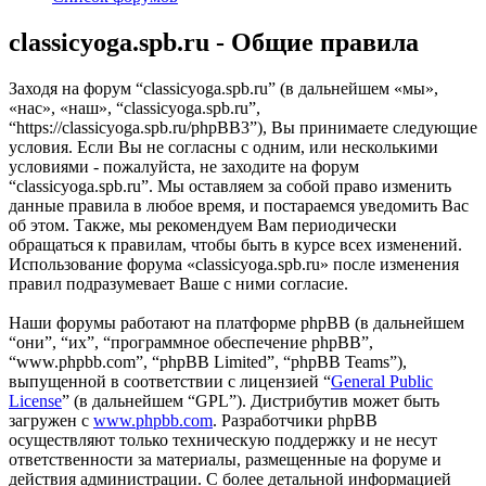
classicyoga.spb.ru - Общие правила
Заходя на форум “classicyoga.spb.ru” (в дальнейшем «мы»,
«нас», «наш», “classicyoga.spb.ru”,
“https://classicyoga.spb.ru/phpBB3”), Вы принимаете следующие
условия. Если Вы не согласны с одним, или несколькими
условиями - пожалуйста, не заходите на форум
“classicyoga.spb.ru”. Мы оставляем за собой право изменить
данные правила в любое время, и постараемся уведомить Вас
об этом. Также, мы рекомендуем Вам периодически
обращаться к правилам, чтобы быть в курсе всех изменений.
Использование форума «classicyoga.spb.ru» после изменения
правил подразумевает Ваше с ними согласие.
Наши форумы работают на платформе phpBB (в дальнейшем
“они”, “их”, “программное обеспечение phpBB”,
“www.phpbb.com”, “phpBB Limited”, “phpBB Teams”),
выпущенной в соответствии с лицензией “
General Public
License
” (в дальнейшем “GPL”). Дистрибутив может быть
загружен с
www.phpbb.com
. Разработчики phpBB
осуществляют только техническую поддержку и не несут
ответственности за материалы, размещенные на форуме и
действия администрации. С более детальной информацией