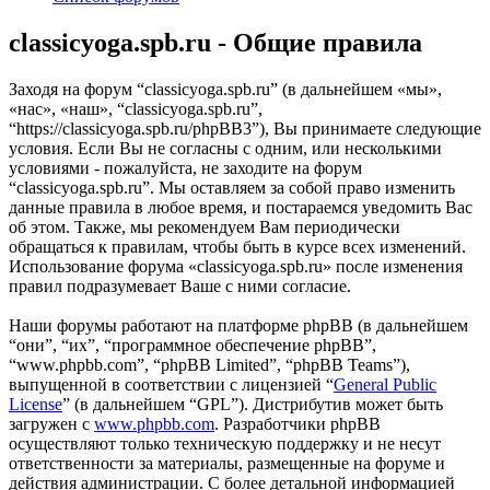
classicyoga.spb.ru - Общие правила
Заходя на форум “classicyoga.spb.ru” (в дальнейшем «мы»,
«нас», «наш», “classicyoga.spb.ru”,
“https://classicyoga.spb.ru/phpBB3”), Вы принимаете следующие
условия. Если Вы не согласны с одним, или несколькими
условиями - пожалуйста, не заходите на форум
“classicyoga.spb.ru”. Мы оставляем за собой право изменить
данные правила в любое время, и постараемся уведомить Вас
об этом. Также, мы рекомендуем Вам периодически
обращаться к правилам, чтобы быть в курсе всех изменений.
Использование форума «classicyoga.spb.ru» после изменения
правил подразумевает Ваше с ними согласие.
Наши форумы работают на платформе phpBB (в дальнейшем
“они”, “их”, “программное обеспечение phpBB”,
“www.phpbb.com”, “phpBB Limited”, “phpBB Teams”),
выпущенной в соответствии с лицензией “
General Public
License
” (в дальнейшем “GPL”). Дистрибутив может быть
загружен с
www.phpbb.com
. Разработчики phpBB
осуществляют только техническую поддержку и не несут
ответственности за материалы, размещенные на форуме и
действия администрации. С более детальной информацией