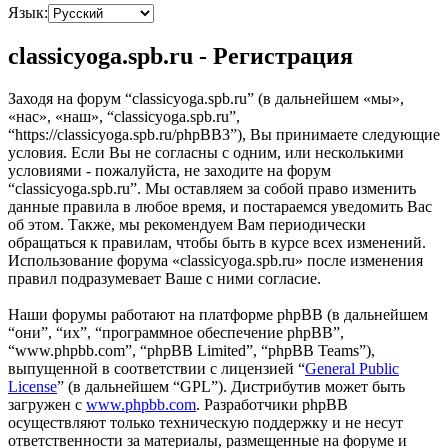
Язык:
classicyoga.spb.ru - Регистрация
Заходя на форум “classicyoga.spb.ru” (в дальнейшем «мы»,
«нас», «наш», “classicyoga.spb.ru”,
“https://classicyoga.spb.ru/phpBB3”), Вы принимаете следующие
условия. Если Вы не согласны с одним, или несколькими
условиями - пожалуйста, не заходите на форум
“classicyoga.spb.ru”. Мы оставляем за собой право изменить
данные правила в любое время, и постараемся уведомить Вас
об этом. Также, мы рекомендуем Вам периодически
обращаться к правилам, чтобы быть в курсе всех изменений.
Использование форума «classicyoga.spb.ru» после изменения
правил подразумевает Ваше с ними согласие.
Наши форумы работают на платформе phpBB (в дальнейшем
“они”, “их”, “программное обеспечение phpBB”,
“www.phpbb.com”, “phpBB Limited”, “phpBB Teams”),
выпущенной в соответствии с лицензией “
General Public
License
” (в дальнейшем “GPL”). Дистрибутив может быть
загружен с
www.phpbb.com
. Разработчики phpBB
осуществляют только техническую поддержку и не несут
ответственности за материалы, размещенные на форуме и