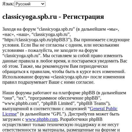
Язык:
classicyoga.spb.ru - Регистрация
Заходя на форум “classicyoga.spb.ru” (в дальнейшем «мы»,
«нас», «наш», “classicyoga.spb.ru”,
“https://classicyoga.spb.ru/phpBB3”), Вы принимаете следующие
условия. Если Вы не согласны с одним, или несколькими
условиями - пожалуйста, не заходите на форум
“classicyoga.spb.ru”. Мы оставляем за собой право изменить
данные правила в любое время, и постараемся уведомить Вас
об этом. Также, мы рекомендуем Вам периодически
обращаться к правилам, чтобы быть в курсе всех изменений.
Использование форума «classicyoga.spb.ru» после изменения
правил подразумевает Ваше с ними согласие.
Наши форумы работают на платформе phpBB (в дальнейшем
“они”, “их”, “программное обеспечение phpBB”,
“www.phpbb.com”, “phpBB Limited”, “phpBB Teams”),
выпущенной в соответствии с лицензией “
General Public
License
” (в дальнейшем “GPL”). Дистрибутив может быть
загружен с
www.phpbb.com
. Разработчики phpBB
осуществляют только техническую поддержку и не несут
ответственности за материалы, размещенные на форуме и