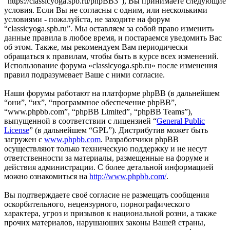
“https://classicyoga.spb.ru/phpBB3”), Вы принимаете следующие
условия. Если Вы не согласны с одним, или несколькими
условиями - пожалуйста, не заходите на форум
“classicyoga.spb.ru”. Мы оставляем за собой право изменить
данные правила в любое время, и постараемся уведомить Вас
об этом. Также, мы рекомендуем Вам периодически
обращаться к правилам, чтобы быть в курсе всех изменений.
Использование форума «classicyoga.spb.ru» после изменения
правил подразумевает Ваше с ними согласие.
Наши форумы работают на платформе phpBB (в дальнейшем
“они”, “их”, “программное обеспечение phpBB”,
“www.phpbb.com”, “phpBB Limited”, “phpBB Teams”),
выпущенной в соответствии с лицензией “
General Public
License
” (в дальнейшем “GPL”). Дистрибутив может быть
загружен с
www.phpbb.com
. Разработчики phpBB
осуществляют только техническую поддержку и не несут
ответственности за материалы, размещенные на форуме и
действия администрации. С более детальной информацией
можно ознакомиться на
http://www.phpbb.com/
.
Вы подтверждаете своё согласие не размещать сообщения
оскорбительного, нецензурного, порнографического
характера, угроз и призывов к национальной розни, а также
прочих материалов, нарушаюших законы Вашей страны,