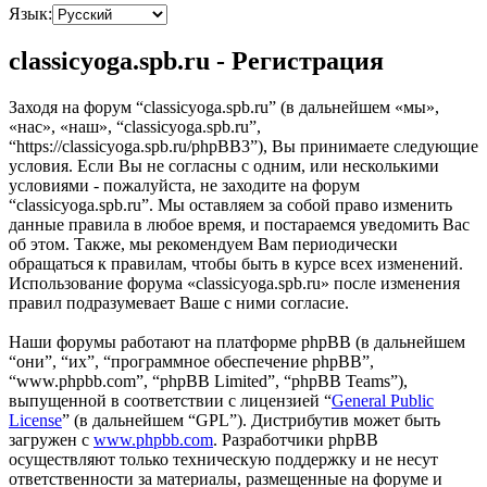
Язык:
classicyoga.spb.ru - Регистрация
Заходя на форум “classicyoga.spb.ru” (в дальнейшем «мы»,
«нас», «наш», “classicyoga.spb.ru”,
“https://classicyoga.spb.ru/phpBB3”), Вы принимаете следующие
условия. Если Вы не согласны с одним, или несколькими
условиями - пожалуйста, не заходите на форум
“classicyoga.spb.ru”. Мы оставляем за собой право изменить
данные правила в любое время, и постараемся уведомить Вас
об этом. Также, мы рекомендуем Вам периодически
обращаться к правилам, чтобы быть в курсе всех изменений.
Использование форума «classicyoga.spb.ru» после изменения
правил подразумевает Ваше с ними согласие.
Наши форумы работают на платформе phpBB (в дальнейшем
“они”, “их”, “программное обеспечение phpBB”,
“www.phpbb.com”, “phpBB Limited”, “phpBB Teams”),
выпущенной в соответствии с лицензией “
General Public
License
” (в дальнейшем “GPL”). Дистрибутив может быть
загружен с
www.phpbb.com
. Разработчики phpBB
осуществляют только техническую поддержку и не несут
ответственности за материалы, размещенные на форуме и