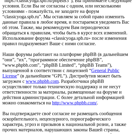
“https://classicyoga.spb.ru/phpBB3”), Вы принимаете следующие
условия. Если Вы не согласны с одним, или несколькими
условиями - пожалуйста, не заходите на форум
“classicyoga.spb.ru”. Мы оставляем за собой право изменить
данные правила в любое время, и постараемся уведомить Вас
об этом. Также, мы рекомендуем Вам периодически
обращаться к правилам, чтобы быть в курсе всех изменений.
Использование форума «classicyoga.spb.ru» после изменения
правил подразумевает Ваше с ними согласие.
Наши форумы работают на платформе phpBB (в дальнейшем
“они”, “их”, “программное обеспечение phpBB”,
“www.phpbb.com”, “phpBB Limited”, “phpBB Teams”),
выпущенной в соответствии с лицензией “
General Public
License
” (в дальнейшем “GPL”). Дистрибутив может быть
загружен с
www.phpbb.com
. Разработчики phpBB
осуществляют только техническую поддержку и не несут
ответственности за материалы, размещенные на форуме и
действия администрации. С более детальной информацией
можно ознакомиться на
http://www.phpbb.com/
.
Вы подтверждаете своё согласие не размещать сообщения
оскорбительного, нецензурного, порнографического
характера, угроз и призывов к национальной розни, а также
прочих материалов, нарушаюших законы Вашей страны,