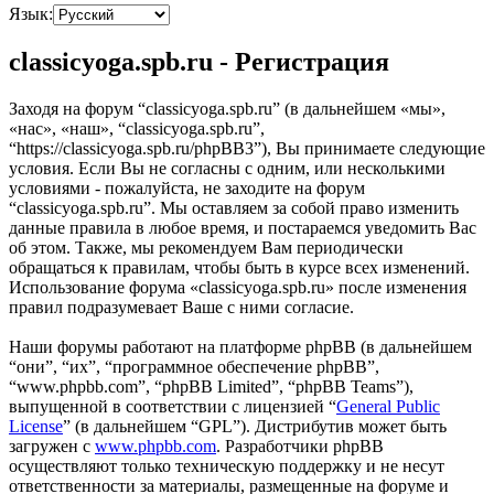
Язык:
classicyoga.spb.ru - Регистрация
Заходя на форум “classicyoga.spb.ru” (в дальнейшем «мы»,
«нас», «наш», “classicyoga.spb.ru”,
“https://classicyoga.spb.ru/phpBB3”), Вы принимаете следующие
условия. Если Вы не согласны с одним, или несколькими
условиями - пожалуйста, не заходите на форум
“classicyoga.spb.ru”. Мы оставляем за собой право изменить
данные правила в любое время, и постараемся уведомить Вас
об этом. Также, мы рекомендуем Вам периодически
обращаться к правилам, чтобы быть в курсе всех изменений.
Использование форума «classicyoga.spb.ru» после изменения
правил подразумевает Ваше с ними согласие.
Наши форумы работают на платформе phpBB (в дальнейшем
“они”, “их”, “программное обеспечение phpBB”,
“www.phpbb.com”, “phpBB Limited”, “phpBB Teams”),
выпущенной в соответствии с лицензией “
General Public
License
” (в дальнейшем “GPL”). Дистрибутив может быть
загружен с
www.phpbb.com
. Разработчики phpBB
осуществляют только техническую поддержку и не несут
ответственности за материалы, размещенные на форуме и