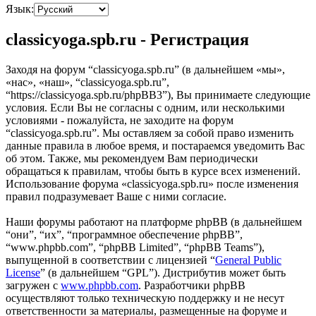
Язык:
classicyoga.spb.ru - Регистрация
Заходя на форум “classicyoga.spb.ru” (в дальнейшем «мы»,
«нас», «наш», “classicyoga.spb.ru”,
“https://classicyoga.spb.ru/phpBB3”), Вы принимаете следующие
условия. Если Вы не согласны с одним, или несколькими
условиями - пожалуйста, не заходите на форум
“classicyoga.spb.ru”. Мы оставляем за собой право изменить
данные правила в любое время, и постараемся уведомить Вас
об этом. Также, мы рекомендуем Вам периодически
обращаться к правилам, чтобы быть в курсе всех изменений.
Использование форума «classicyoga.spb.ru» после изменения
правил подразумевает Ваше с ними согласие.
Наши форумы работают на платформе phpBB (в дальнейшем
“они”, “их”, “программное обеспечение phpBB”,
“www.phpbb.com”, “phpBB Limited”, “phpBB Teams”),
выпущенной в соответствии с лицензией “
General Public
License
” (в дальнейшем “GPL”). Дистрибутив может быть
загружен с
www.phpbb.com
. Разработчики phpBB
осуществляют только техническую поддержку и не несут
ответственности за материалы, размещенные на форуме и