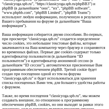
“classicyoga.spb.ru”, “https://classicyoga.spb.ru/phpBB3”) и
phpBB (в дальнейшем “они”, “их”, “phpBB software”,
“www.phpbb.com”, “phpBB Limited”, “phpBB Teams”)
используют любую информацию, полученную в результате
Вашего пребывания на форуме (в дальнейшем “Ваша
информация”).
Ваша информация собирается двумя способами. Во-первых,
при просмотре “classicyoga.spb.ru” создается определенное
число cookies, это небольшие текстовые файлы, которые
закачиваются на Ваш компьютер через браузер и сохраняются
во временных файлах. Первые две cookies содержат только
идентификатор пользователя (в дальнейшем “ID
пользователя”) и идентификатор анонимной сессии (в
дальнейшем “ID сессии”), автоматически присвоенные Вам
программным обеспечением phpBB. Третий cookie будет
создан при посещении одной из тем на форума
“classicyoga.spb.ru” и будет использоваться для хранения
списка посещенных Вами тем, для большего удобства работы
с форумом.
Также, во время посещения “classicyoga.spb.ru”, мы можем
создавать внешние, по отношению к программному
обеспечению phpBB, cookies, но они выходят за рамки этого
документа, целью которого является просмотр страниц,