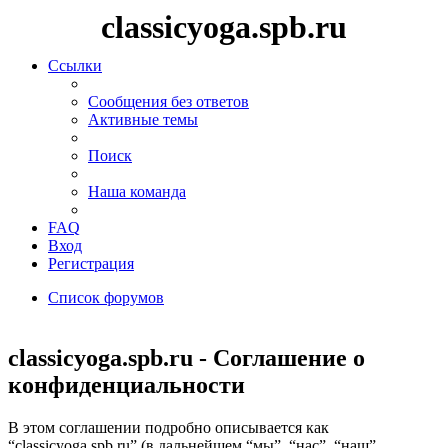
classicyoga.spb.ru
Ссылки
Сообщения без ответов
Активные темы
Поиск
Наша команда
FAQ
Вход
Регистрация
Список форумов
Поиск
classicyoga.spb.ru - Соглашение о
конфиденциальности
В этом соглашении подробно описывается как
“classicyoga.spb.ru” (в дальнейшем “мы”, “нас”, “наш”,