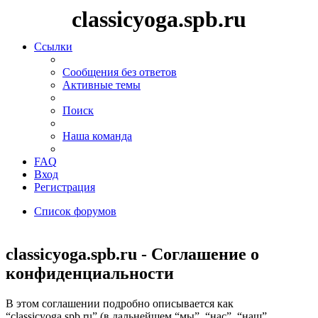
classicyoga.spb.ru
Ссылки
Сообщения без ответов
Активные темы
Поиск
Наша команда
FAQ
Вход
Регистрация
Список форумов
Поиск
classicyoga.spb.ru - Соглашение о
конфиденциальности
В этом соглашении подробно описывается как
“classicyoga.spb.ru” (в дальнейшем “мы”, “нас”, “наш”,