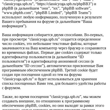
“classicyoga.spb.ru”, “https://classicyoga.spb.ru/phpBB3”) и
phpBB (в дальнейшем “они”, “их”, “phpBB software”,
“www.phpbb.com”, “phpBB Limited”, “phpBB Teams”)
используют любую информацию, полученную в результате
Вашего пребывания на форуме (в дальнейшем “Ваша
информация”).
Ваша информация собирается двумя способами. Во-первых,
при просмотре “classicyoga.spb.ru” создается определенное
число cookies, это небольшие текстовые файлы, которые
закачиваются на Ваш компьютер через браузер и сохраняются
во временных файлах. Первые две cookies содержат только
идентификатор пользователя (в дальнейшем “ID
пользователя”) и идентификатор анонимной сессии (в
дальнейшем “ID сессии”), автоматически присвоенные Вам
программным обеспечением phpBB. Третий cookie будет
создан при посещении одной из тем на форума
“classicyoga.spb.ru” и будет использоваться для хранения
списка посещенных Вами тем, для большего удобства работы
с форумом.
Также, во время посещения “classicyoga.spb.ru”, мы можем
создавать внешние, по отношению к программному
обеспечению phpBB, cookies, но они выходят за рамки этого
документа, целью которого является просмотр страниц,