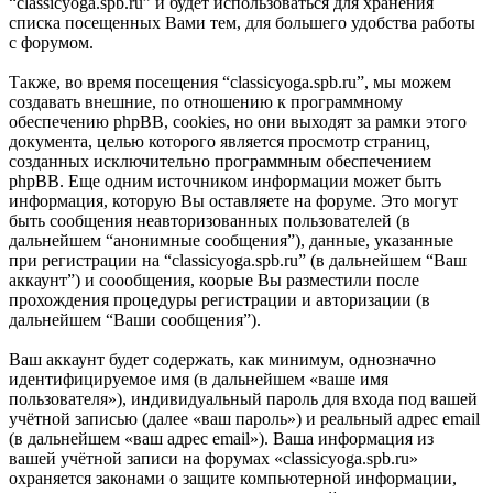
“classicyoga.spb.ru” и будет использоваться для хранения
списка посещенных Вами тем, для большего удобства работы
с форумом.
Также, во время посещения “classicyoga.spb.ru”, мы можем
создавать внешние, по отношению к программному
обеспечению phpBB, cookies, но они выходят за рамки этого
документа, целью которого является просмотр страниц,
созданных исключительно программным обеспечением
phpBB. Еще одним источником информации может быть
информация, которую Вы оставляете на форуме. Это могут
быть сообщения неавторизованных пользователей (в
дальнейшем “анонимные сообщения”), данные, указанные
при регистрации на “classicyoga.spb.ru” (в дальнейшем “Ваш
аккаунт”) и соообщения, коорые Вы разместили после
прохождения процедуры регистрации и авторизации (в
дальнейшем “Ваши сообщения”).
Ваш аккаунт будет содержать, как минимум, однозначно
идентифицируемое имя (в дальнейшем «ваше имя
пользователя»), индивидуальный пароль для входа под вашей
учётной записью (далее «ваш пароль») и реальный адрес email
(в дальнейшем «ваш адрес email»). Ваша информация из
вашей учётной записи на форумах «classicyoga.spb.ru»
охраняется законами о защите компьютерной информации,