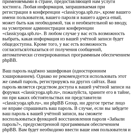
применяемыми в стране, предоставляющей нам услуги
хостинга. Любая информация, запрашиваемая при
регистрации в конференции «classicyoga.spb.ru», кроме вашего
имени пользователя, вашего пароля и вашего адреса email,
может быть как необходимой, так и необязательной ко вводу,
на усмотрение администрации конференции
«classicyoga.spb.ru». В любом случае у вас есть возможность
выбрать, какая информация из вашей учётной записи будет
общедоступна. Кроме того, у вас есть возможность
согласиться/отказаться от получения сообщений,
автоматически сгенерированных программным обеспечением
phpBB.
Ваш пароль надёжно зашифрован (односторонним
хэшированием). Однако не рекомендуется использовать этот
же самый пароль, регистрируясь на других сайтах. Ваш
пароль является средством доступа к вашей учётной записи на
форумах «classicyoga.spb.ru», пожалуйста, храните его в тайне,
ни при каких обстоятельствах ни представители
«classicyoga.spb.ru», ни phpBB Group, ни другое третье лицо
не вправе спрашивать ваш пароль. В случае, если вы забудете
ваш пароль к вашей учётной записи, вы сможете
воспользоваться функцией восстановления пароля «Забыли
пароль?», предусмотренной программным обеспечением
phpBB. Вам будет необходимо ввести ваше имя пользователя и