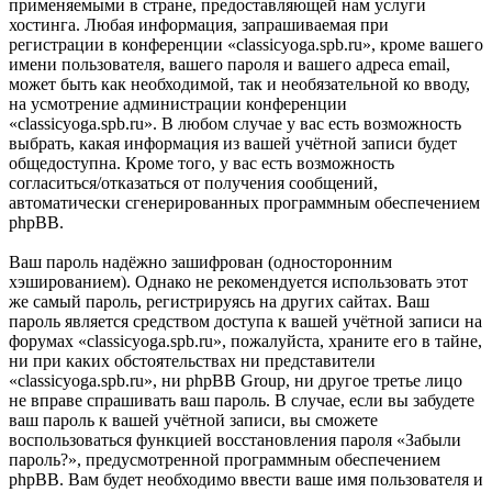
применяемыми в стране, предоставляющей нам услуги
хостинга. Любая информация, запрашиваемая при
регистрации в конференции «classicyoga.spb.ru», кроме вашего
имени пользователя, вашего пароля и вашего адреса email,
может быть как необходимой, так и необязательной ко вводу,
на усмотрение администрации конференции
«classicyoga.spb.ru». В любом случае у вас есть возможность
выбрать, какая информация из вашей учётной записи будет
общедоступна. Кроме того, у вас есть возможность
согласиться/отказаться от получения сообщений,
автоматически сгенерированных программным обеспечением
phpBB.
Ваш пароль надёжно зашифрован (односторонним
хэшированием). Однако не рекомендуется использовать этот
же самый пароль, регистрируясь на других сайтах. Ваш
пароль является средством доступа к вашей учётной записи на
форумах «classicyoga.spb.ru», пожалуйста, храните его в тайне,
ни при каких обстоятельствах ни представители
«classicyoga.spb.ru», ни phpBB Group, ни другое третье лицо
не вправе спрашивать ваш пароль. В случае, если вы забудете
ваш пароль к вашей учётной записи, вы сможете
воспользоваться функцией восстановления пароля «Забыли
пароль?», предусмотренной программным обеспечением
phpBB. Вам будет необходимо ввести ваше имя пользователя и