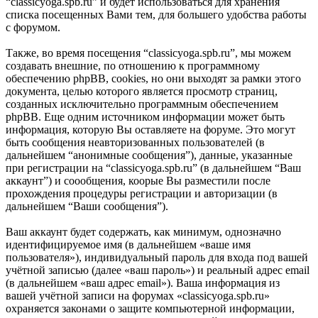
“classicyoga.spb.ru” и будет использоваться для хранения
списка посещенных Вами тем, для большего удобства работы
с форумом.
Также, во время посещения “classicyoga.spb.ru”, мы можем
создавать внешние, по отношению к программному
обеспечению phpBB, cookies, но они выходят за рамки этого
документа, целью которого является просмотр страниц,
созданных исключительно программным обеспечением
phpBB. Еще одним источником информации может быть
информация, которую Вы оставляете на форуме. Это могут
быть сообщения неавторизованных пользователей (в
дальнейшем “анонимные сообщения”), данные, указанные
при регистрации на “classicyoga.spb.ru” (в дальнейшем “Ваш
аккаунт”) и соообщения, коорые Вы разместили после
прохождения процедуры регистрации и авторизации (в
дальнейшем “Ваши сообщения”).
Ваш аккаунт будет содержать, как минимум, однозначно
идентифицируемое имя (в дальнейшем «ваше имя
пользователя»), индивидуальный пароль для входа под вашей
учётной записью (далее «ваш пароль») и реальный адрес email
(в дальнейшем «ваш адрес email»). Ваша информация из
вашей учётной записи на форумах «classicyoga.spb.ru»
охраняется законами о защите компьютерной информации,