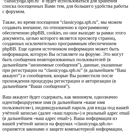
“classicyoga.spb.ru” и будет использоваться для хранения
списка посещенных Вами тем, для большего удобства работы
с форумом.
Также, во время посещения “classicyoga.spb.ru”, мы можем
создавать внешние, по отношению к программному
обеспечению phpBB, cookies, но они выходят за рамки этого
документа, целью которого является просмотр страниц,
созданных исключительно программным обеспечением
phpBB. Еще одним источником информации может быть
информация, которую Вы оставляете на форуме. Это могут
быть сообщения неавторизованных пользователей (в
дальнейшем “анонимные сообщения”), данные, указанные
при регистрации на “classicyoga.spb.ru” (в дальнейшем “Ваш
аккаунт”) и соообщения, коорые Вы разместили после
прохождения процедуры регистрации и авторизации (в
дальнейшем “Ваши сообщения”).
Ваш аккаунт будет содержать, как минимум, однозначно
идентифицируемое имя (в дальнейшем «ваше имя
пользователя»), индивидуальный пароль для входа под вашей
учётной записью (далее «ваш пароль») и реальный адрес email
(в дальнейшем «ваш адрес email»). Ваша информация из
вашей учётной записи на форумах «classicyoga.spb.ru»
охраняется законами о защите компьютерной информации,