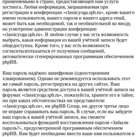
применяемыми в стране, предоставляющей нам услуги
хостинга. Любая информация, запрашиваемая при
регистрации в конференции «classicyoga.spb.ru», кроме вашего
имени пользователя, вашего пароля и вашего адреса email,
может быть как необходимой, так и необязательной ко вводу,
на усмотрение администрации конференции
«classicyoga.spb.ru». В любом случае у вас есть возможность
выбрать, какая информация из вашей учётной записи будет
общедоступна. Кроме того, у вас есть возможность
согласиться/отказаться от получения сообщений,
автоматически сгенерированных программным обеспечением
phpBB.
Ваш пароль надёжно зашифрован (односторонним
хэшированием). Однако не рекомендуется использовать этот
же самый пароль, регистрируясь на других сайтах. Ваш
пароль является средством доступа к вашей учётной записи на
форумах «classicyoga.spb.ru», пожалуйста, храните его в тайне,
ни при каких обстоятельствах ни представители
«classicyoga.spb.ru», ни phpBB Group, ни другое третье лицо
не вправе спрашивать ваш пароль. В случае, если вы забудете
ваш пароль к вашей учётной записи, вы сможете
воспользоваться функцией восстановления пароля «Забыли
пароль?», предусмотренной программным обеспечением
phpBB. Вам будет необходимо ввести ваше имя пользователя и