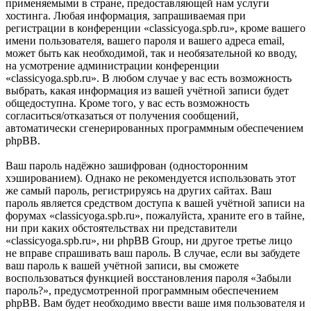
применяемыми в стране, предоставляющей нам услуги
хостинга. Любая информация, запрашиваемая при
регистрации в конференции «classicyoga.spb.ru», кроме вашего
имени пользователя, вашего пароля и вашего адреса email,
может быть как необходимой, так и необязательной ко вводу,
на усмотрение администрации конференции
«classicyoga.spb.ru». В любом случае у вас есть возможность
выбрать, какая информация из вашей учётной записи будет
общедоступна. Кроме того, у вас есть возможность
согласиться/отказаться от получения сообщений,
автоматически сгенерированных программным обеспечением
phpBB.
Ваш пароль надёжно зашифрован (односторонним
хэшированием). Однако не рекомендуется использовать этот
же самый пароль, регистрируясь на других сайтах. Ваш
пароль является средством доступа к вашей учётной записи на
форумах «classicyoga.spb.ru», пожалуйста, храните его в тайне,
ни при каких обстоятельствах ни представители
«classicyoga.spb.ru», ни phpBB Group, ни другое третье лицо
не вправе спрашивать ваш пароль. В случае, если вы забудете
ваш пароль к вашей учётной записи, вы сможете
воспользоваться функцией восстановления пароля «Забыли
пароль?», предусмотренной программным обеспечением
phpBB. Вам будет необходимо ввести ваше имя пользователя и