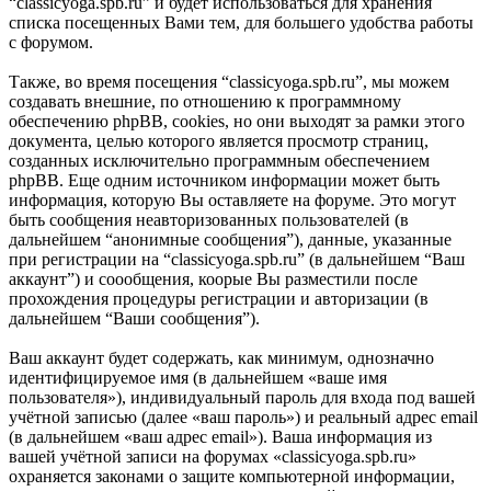
“classicyoga.spb.ru” и будет использоваться для хранения
списка посещенных Вами тем, для большего удобства работы
с форумом.
Также, во время посещения “classicyoga.spb.ru”, мы можем
создавать внешние, по отношению к программному
обеспечению phpBB, cookies, но они выходят за рамки этого
документа, целью которого является просмотр страниц,
созданных исключительно программным обеспечением
phpBB. Еще одним источником информации может быть
информация, которую Вы оставляете на форуме. Это могут
быть сообщения неавторизованных пользователей (в
дальнейшем “анонимные сообщения”), данные, указанные
при регистрации на “classicyoga.spb.ru” (в дальнейшем “Ваш
аккаунт”) и соообщения, коорые Вы разместили после
прохождения процедуры регистрации и авторизации (в
дальнейшем “Ваши сообщения”).
Ваш аккаунт будет содержать, как минимум, однозначно
идентифицируемое имя (в дальнейшем «ваше имя
пользователя»), индивидуальный пароль для входа под вашей
учётной записью (далее «ваш пароль») и реальный адрес email
(в дальнейшем «ваш адрес email»). Ваша информация из
вашей учётной записи на форумах «classicyoga.spb.ru»
охраняется законами о защите компьютерной информации,