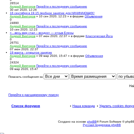
26514
Андрей Викторов
Перейти к последнему сообщению
30 окт 2020, 12:26
16 сентября в 19.15 пробное занятие для НАЧИНАЮЩИХ!
Андрей Викторов
» 10 сен 2020, 12:23 » в форуме
Объявления
0
24890
Андрей Викторов
Перейти к последнему сообщению
10 сен 2020, 12:23
«…весь мир стал – воздух» — отзыв Елены
Андрей Викторов
» 07 июн 2020, 22:37 » в форуме
Классическая Йога
0
26751
Андрей Викторов
Перейти к последнему сообщению
07 июн 2020, 22:37
19 марта - открытое занятие
Андрей Викторов
» 09 мар 2020, 15:47 » в форуме
Объявления
0
24324
Андрей Викторов
Перейти к последнему сообщению
09 мар 2020, 15:47
Показать сообщения за
На
Перейти к расширенному поиску
Список форумов
Наша команда
Удалить cookies фору
Создано на основе
phpBB
® Forum Software © phpBB
Русская поддержка phpBB