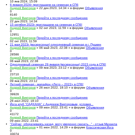
10 янв 2024, 15:09
6 января 2024г приглашаем на семинар в СПб
Андрей Викторов
» 22 дек 2023, 14:34 » в форуме
Объявления
0
8140
Андрей Викторов
Перейти к последнему сообщению
22 дек 2023, 14:34
15 октября 2023г приглашаем на семинар в СПб!
Андрей Викторов
» 02 окт 2023, 11:59 » в форуме
Объявления
0
12951
Андрей Викторов
Перейти к последнему сообщению
02 окт 2023, 11:59
21 мая 2023г (воскресенье) однодневный семинар в г. Пушкин
Андрей Викторов
» 06 май 2023, 22:38 » в форуме
Объявления
0
28586
Андрей Викторов
Перейти к последнему сообщению
06 май 2023, 22:38
Однодневный семинар 29 января (воскресенье) 2023 года в СПб!
Андрей Викторов
» 09 янв 2023, 23:12 » в форуме
Объявления
0
23710
Андрей Викторов
Перейти к последнему сообщению
09 янв 2023, 23:12
Летний семинар - марафон «Лето – 2022» в СПб!
Андрей Викторов
» 26 июл 2022, 18:10 » в форуме
Объявления
0
39926
Андрей Викторов
Перейти к последнему сообщению
26 июл 2022, 18:10
Йога клуб "САДХАНА" с Андреем Викторовым, условия...
Андрей Викторов
» 09 июн 2022, 23:41 » в форуме
Объявления
0
41172
Андрей Викторов
Перейти к последнему сообщению
09 июн 2022, 23:41
"Сейчас, оборачиваясь назад, могу уверенно сказать..." - отзыв Михаила
Андрей Викторов
» 01 июн 2022, 14:29 » в форуме
Классическая Йога
0
33074