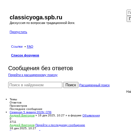
classicyoga.spb.ru
П
Дискуссия по вопросам традиционной йоги.
Пропустить
Ссылки
FAQ
Список форумов
Сообщения без ответов
Перейти к расширенному поиску
Поиск
Расширенный поиск
На
Темы
Ответов
Просмотров
Последнее сообщение
Семинар 5 января 2026г СПб
Андрей Викторов
» 16 дек 2025, 10:27 » в форуме
Объявления
0
3711
Андрей Викторов
Перейти к последнему сообщению
16 дек 2025, 10:27