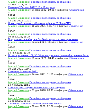
Андрей Викторов
Перейти к последнему сообщению
01 июн 2022, 14:29
Семинар "Весна - 2022" 16 - 17 апреля
Андрей Викторов
» 24 мар 2022, 10:21 » в форуме
Объявления
0
23997
Андрей Викторов
Перейти к последнему сообщению
24 мар 2022, 10:21
Новогодний семинар «Йога-марафон – 2022» в СПб!
Андрей Викторов
» 10 дек 2021, 15:27 » в форуме
Объявления
0
23546
Андрей Викторов
Перейти к последнему сообщению
10 дек 2021, 15:27
Продолжается набор на ОНЛАЙН - курс с азами пранаямы
Андрей Викторов
» 04 ноя 2021, 11:34 » в форуме
Объявления
0
40848
Андрей Викторов
Перейти к последнему сообщению
04 ноя 2021, 11:34
По воскресеньям с 08.30 "Йога не для всех!" в онлайн режиме Zoom
Андрей Викторов
» 05 мар 2021, 13:41 » в форуме
Объявления
0
24939
Андрей Викторов
Перейти к последнему сообщению
05 мар 2021, 13:41
Семинар 24 января 2021
Андрей Викторов
» 14 янв 2021, 11:51 » в форуме
Объявления
0
24904
Андрей Викторов
Перейти к последнему сообщению
14 янв 2021, 11:51
С Новым 2021 годом! Расписание на праздники
Андрей Викторов
» 31 дек 2020, 09:11 » в форуме
Объявления
0
25169
Андрей Викторов
Перейти к последнему сообщению
31 дек 2020, 09:11
2 ноября - пробное занятие для начинающих
Андрей Викторов
» 30 окт 2020, 12:26 » в форуме
Объявления
0