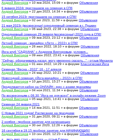
Андрей Викторов
» 10 янв 2024, 15:09 » в форуме
Объявления
6 января 2024г приглашаем на семинар в СПб
Андрей Викторов
» 22 дек 2023, 14:34 » в форуме
Объявления
15 октября 2023г приглашаем на семинар в СПб!
Андрей Викторов
» 02 окт 2023, 11:59 » в форуме
Объявления
21 мая 2023г (воскресенье) однодневный семинар в г. Пушкин
Андрей Викторов
» 06 май 2023, 22:38 » в форуме
Объявления
Однодневный семинар 29 января (воскресенье) 2023 года в СПб!
Андрей Викторов
» 09 янв 2023, 23:12 » в форуме
Объявления
Летний семинар - марафон «Лето – 2022» в СПб!
Андрей Викторов
» 26 июл 2022, 18:10 » в форуме
Объявления
Йога клуб "САДХАНА" с Андреем Викторовым, условия...
Андрей Викторов
» 09 июн 2022, 23:41 » в форуме
Объявления
"Сейчас, оборачиваясь назад, могу уверенно сказать..." - отзыв Михаила
Андрей Викторов
» 01 июн 2022, 14:29 » в форуме
Классическая Йога
Семинар "Весна - 2022" 16 - 17 апреля
Андрей Викторов
» 24 мар 2022, 10:21 » в форуме
Объявления
Новогодний семинар «Йога-марафон – 2022» в СПб!
Андрей Викторов
» 10 дек 2021, 15:27 » в форуме
Объявления
Продолжается набор на ОНЛАЙН - курс с азами пранаямы
Андрей Викторов
» 04 ноя 2021, 11:34 » в форуме
Объявления
По воскресеньям с 08.30 "Йога не для всех!" в онлайн режиме Zoom
Андрей Викторов
» 05 мар 2021, 13:41 » в форуме
Объявления
Семинар 24 января 2021
Андрей Викторов
» 14 янв 2021, 11:51 » в форуме
Объявления
С Новым 2021 годом! Расписание на праздники
Андрей Викторов
» 31 дек 2020, 09:11 » в форуме
Объявления
2 ноября - пробное занятие для начинающих
Андрей Викторов
» 30 окт 2020, 12:26 » в форуме
Объявления
16 сентября в 19.15 пробное занятие для НАЧИНАЮЩИХ!
Андрей Викторов
» 10 сен 2020, 12:23 » в форуме
Объявления
«…весь мир стал – воздух» — отзыв Елены