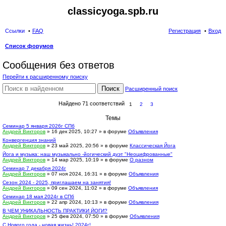
classicyoga.spb.ru
Ссылки
FAQ
Регистрация
Вход
Список форумов
ои
Сообщения без ответов
ск
Перейти к расширенному поиску
Поиск
Расширенный поиск
Найдено 71 соответствий
1
2
3
Темы
Семинар 5 января 2026г СПб
Андрей Викторов
» 16 дек 2025, 10:27 » в форуме
Объявления
Конвергенция знаний
Андрей Викторов
» 23 май 2025, 20:56 » в форуме
Классическая Йога
Йога и музыка: наш музыкально -йогический дуэт "Неоцифрованные"
Андрей Викторов
» 14 мар 2025, 10:19 » в форуме
О разном
Семинар 7 декабря 2024г
Андрей Викторов
» 07 ноя 2024, 16:31 » в форуме
Объявления
Сезон 2024 - 2025, приглашаем на занятия!
Андрей Викторов
» 09 сен 2024, 11:02 » в форуме
Объявления
Семинар 18 мая 2024г в СПб
Андрей Викторов
» 22 апр 2024, 10:13 » в форуме
Объявления
В ЧЕМ УНИКАЛЬНОСТЬ ПРАКТИКИ ЙОГИ?
Андрей Викторов
» 25 фев 2024, 07:50 » в форуме
Объявления
С Нового года - новая жизнь! 2024г!