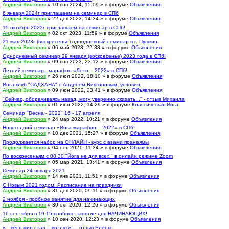
Андрей Викторов
» 10 янв 2024, 15:09 » в форуме
Объявления
6 января 2024г приглашаем на семинар в СПб
Андрей Викторов
» 22 дек 2023, 14:34 » в форуме
Объявления
15 октября 2023г приглашаем на семинар в СПб!
Андрей Викторов
» 02 окт 2023, 11:59 » в форуме
Объявления
21 мая 2023г (воскресенье) однодневный семинар в г. Пушкин
Андрей Викторов
» 06 май 2023, 22:38 » в форуме
Объявления
Однодневный семинар 29 января (воскресенье) 2023 года в СПб!
Андрей Викторов
» 09 янв 2023, 23:12 » в форуме
Объявления
Летний семинар - марафон «Лето – 2022» в СПб!
Андрей Викторов
» 26 июл 2022, 18:10 » в форуме
Объявления
Йога клуб "САДХАНА" с Андреем Викторовым, условия...
Андрей Викторов
» 09 июн 2022, 23:41 » в форуме
Объявления
"Сейчас, оборачиваясь назад, могу уверенно сказать..." - отзыв Михаила
Андрей Викторов
» 01 июн 2022, 14:29 » в форуме
Классическая Йога
Семинар "Весна - 2022" 16 - 17 апреля
Андрей Викторов
» 24 мар 2022, 10:21 » в форуме
Объявления
Новогодний семинар «Йога-марафон – 2022» в СПб!
Андрей Викторов
» 10 дек 2021, 15:27 » в форуме
Объявления
Продолжается набор на ОНЛАЙН - курс с азами пранаямы
Андрей Викторов
» 04 ноя 2021, 11:34 » в форуме
Объявления
По воскресеньям с 08.30 "Йога не для всех!" в онлайн режиме Zoom
Андрей Викторов
» 05 мар 2021, 13:41 » в форуме
Объявления
Семинар 24 января 2021
Андрей Викторов
» 14 янв 2021, 11:51 » в форуме
Объявления
С Новым 2021 годом! Расписание на праздники
Андрей Викторов
» 31 дек 2020, 09:11 » в форуме
Объявления
2 ноября - пробное занятие для начинающих
Андрей Викторов
» 30 окт 2020, 12:26 » в форуме
Объявления
16 сентября в 19.15 пробное занятие для НАЧИНАЮЩИХ!
Андрей Викторов
» 10 сен 2020, 12:23 » в форуме
Объявления
«…весь мир стал – воздух» — отзыв Елены