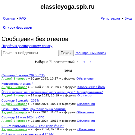
classicyoga.spb.ru
Ссылки
FAQ
Регистрация
Вход
Список форумов
ои
Сообщения без ответов
ск
Перейти к расширенному поиску
Поиск
Расширенный поиск
Найдено 71 соответствий
1
2
3
Темы
Семинар 5 января 2026г СПб
Андрей Викторов
» 16 дек 2025, 10:27 » в форуме
Объявления
Конвергенция знаний
Андрей Викторов
» 23 май 2025, 20:56 » в форуме
Классическая Йога
Йога и музыка: наш музыкально -йогический дуэт "Неоцифрованные"
Андрей Викторов
» 14 мар 2025, 10:19 » в форуме
О разном
Семинар 7 декабря 2024г
Андрей Викторов
» 07 ноя 2024, 16:31 » в форуме
Объявления
Сезон 2024 - 2025, приглашаем на занятия!
Андрей Викторов
» 09 сен 2024, 11:02 » в форуме
Объявления
Семинар 18 мая 2024г в СПб
Андрей Викторов
» 22 апр 2024, 10:13 » в форуме
Объявления
В ЧЕМ УНИКАЛЬНОСТЬ ПРАКТИКИ ЙОГИ?
Андрей Викторов
» 25 фев 2024, 07:50 » в форуме
Объявления
С Нового года - новая жизнь! 2024г!