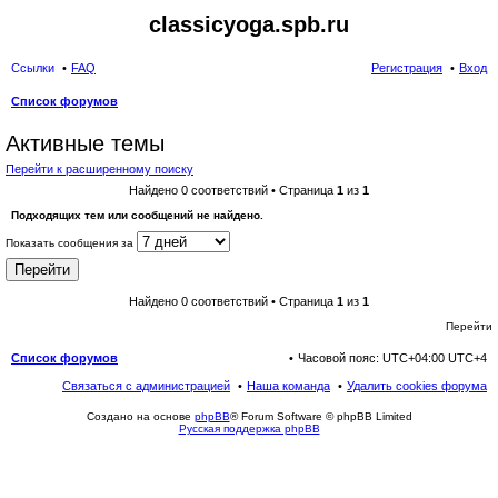
classicyoga.spb.ru
Ссылки
FAQ
Регистрация
Вход
Список форумов
ои
Активные темы
ск
Перейти к расширенному поиску
Найдено 0 соответствий • Страница
1
из
1
Подходящих тем или сообщений не найдено.
Показать сообщения за
Найдено 0 соответствий • Страница
1
из
1
Перейти
Список форумов
Часовой пояс: UTC+04:00 UTC+4
Связаться с администрацией
Наша команда
Удалить cookies форума
Создано на основе
phpBB
® Forum Software © phpBB Limited
Русская поддержка phpBB