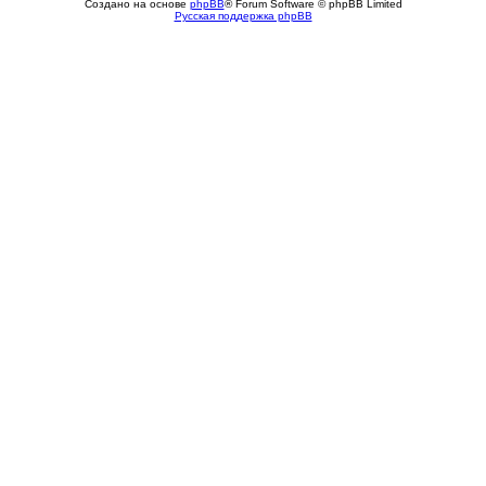
Создано на основе
phpBB
® Forum Software © phpBB Limited
Русская поддержка phpBB