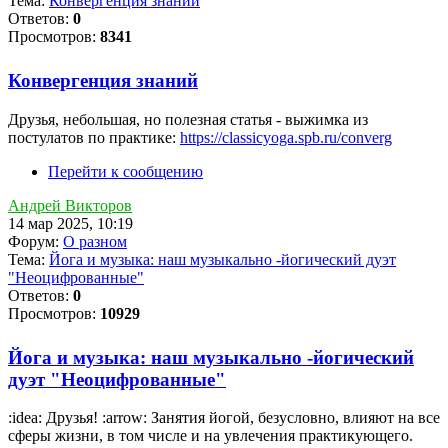
Тема:
Конвергенция знаний
Ответов:
0
Просмотров:
8341
Конвергенция знаний
Друзья, небольшая, но полезная статья - выжимка из
постулатов по практике:
https://classicyoga.spb.ru/converg
Перейти к сообщению
Андрей Викторов
14 мар 2025, 10:19
Форум:
О разном
Тема:
Йога и музыка: наш музыкально -йогический дуэт
"Неоцифрованные"
Ответов:
0
Просмотров:
10929
Йога и музыка: наш музыкально -йогический
дуэт "Неоцифрованные"
:idea: Друзья! :arrow: Занятия йогой, безусловно, влияют на все
сферы жизни, в том числе и на увлечения практикующего.