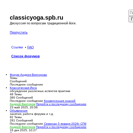
classicyoga.spb.ru
П
Дискуссия по вопросам традиционной йоги.
Пропустить
Ссылки
FAQ
Список форумов
Форум Андрея Викторова
Темы
Сообщений
Последнее сообщение
Классическая Йога
обсуждение различных аспектов практики
48
Темы
380
Сообщений
Последнее сообщение
Конвергенция знаний
Андрей Викторов
Перейти к последнему сообщению
23 май 2025, 20:56
Объявления
занятия, работа форума и т.д.
92
Темы
281
Сообщений
Последнее сообщение
Семинар 5 января 2026г СПб
Андрей Викторов
Перейти к последнему сообщению
16 дек 2025, 10:27