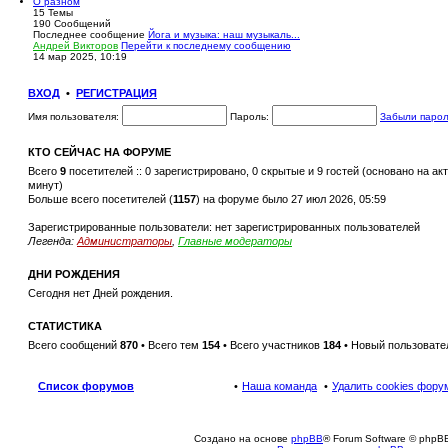
О разном
15
Темы
190
Сообщений
Последнее сообщение
Йога и музыка: наш музыкаль...
Андрей Викторов
Перейти к последнему сообщению
14 мар 2025, 10:19
ВХОД
•
РЕГИСТРАЦИЯ
Имя пользователя:
Пароль:
Забыли паро
КТО СЕЙЧАС НА ФОРУМЕ
Всего
9
посетителей :: 0 зарегистрировано, 0 скрытые и 9 гостей (основано на а
минут)
Больше всего посетителей (
1157
) на форуме было 27 июл 2026, 05:59
Зарегистрированные пользователи: нет зарегистрированных пользователей
Легенда:
Администраторы
,
Главные модераторы
ДНИ РОЖДЕНИЯ
Сегодня нет Дней рождения.
СТАТИСТИКА
Всего сообщений
870
• Всего тем
154
• Всего участников
184
• Новый пользовате
Список форумов
Наша команда
Удалить cookies фору
Создано на основе
phpBB
® Forum Software © phpBB