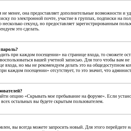
м не менее, она предоставляет дополнительные возможности и у
иску по электронной почте, участие в группах, подписки на п
го несколько секунд, но предоставляет зарегистрированным пол
ндуем это сделать.
 пароль?
дить при каждом посещении» на странице входа, то сможете ос
г воспользоваться вашей учетной записью. Для того чтобы вам не
е входа, но мы не рекомендуем делать это на общедоступном ко
при каждом посещении» отсутствует, то это значит, что админис
зователей?
айти опцию «Скрывать мое пребывание на форуме». Если устано
 всех остальных вы будете скрытым пользователем.
влен, вы всегда можете запросить новый. Для этого перейдите 