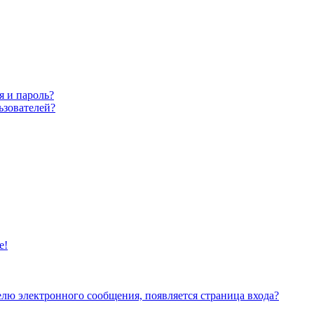
я и пароль?
ьзователей?
е!
елю электронного сообщения, появляется страница входа?