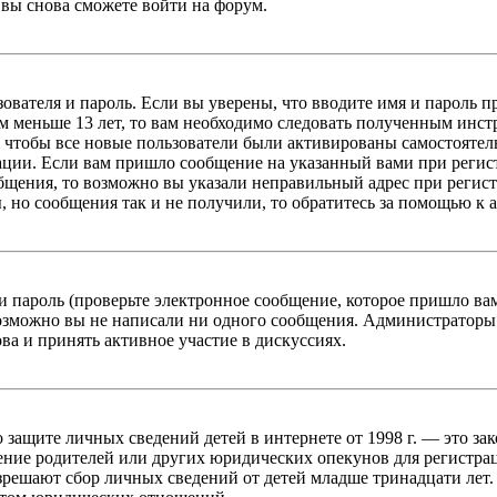
вы снова сможете войти на форум.
зователя и пароль. Если вы уверены, что вводите имя и пароль п
 меньше 13 лет, то вам необходимо следовать полученным инстру
 чтобы все новые пользователи были активированы самостоятель
ации. Если вам пришло сообщение на указанный вами при регис
бщения, то возможно вы указали неправильный адрес при регист
, но сообщения так и не получили, то обратитесь за помощью к
 пароль (проверьте электронное сообщение, которое пришло ва
возможно вы не написали ни одного сообщения. Администраторы
ва и принять активное участие в дискуссиях.
он о защите личных сведений детей в интернете от 1998 г. — это
ние родителей или других юридических опекунов для регистрац
зрешают сбор личных сведений от детей младше тринадцати лет.