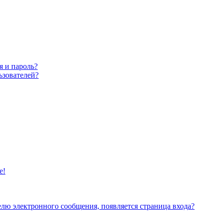
я и пароль?
ьзователей?
е!
елю электронного сообщения, появляется страница входа?