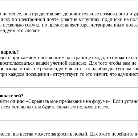
м не менее, она предоставляет дополнительные возможности и у
иску по электронной почте, участие в группах, подписки на п
го несколько секунд, но предоставляет зарегистрированным пол
ндуем это сделать.
 пароль?
дить при каждом посещении» на странице входа, то сможете ос
г воспользоваться вашей учетной записью. Для того чтобы вам не
е входа, но мы не рекомендуем делать это на общедоступном ко
при каждом посещении» отсутствует, то это значит, что админис
зователей?
айти опцию «Скрывать мое пребывание на форуме». Если устано
 всех остальных вы будете скрытым пользователем.
влен, вы всегда можете запросить новый. Для этого перейдите 