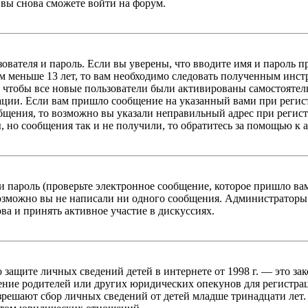
вы снова сможете войти на форум.
зователя и пароль. Если вы уверены, что вводите имя и пароль п
 меньше 13 лет, то вам необходимо следовать полученным инстру
 чтобы все новые пользователи были активированы самостоятель
ации. Если вам пришло сообщение на указанный вами при регис
бщения, то возможно вы указали неправильный адрес при регист
, но сообщения так и не получили, то обратитесь за помощью к
 пароль (проверьте электронное сообщение, которое пришло ва
возможно вы не написали ни одного сообщения. Администраторы
ва и принять активное участие в дискуссиях.
он о защите личных сведений детей в интернете от 1998 г. — это
ние родителей или других юридических опекунов для регистрац
зрешают сбор личных сведений от детей младше тринадцати лет.