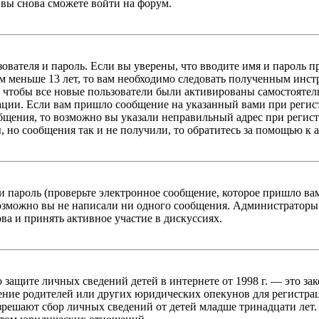
вы снова сможете войти на форум.
зователя и пароль. Если вы уверены, что вводите имя и пароль п
 меньше 13 лет, то вам необходимо следовать полученным инстру
 чтобы все новые пользователи были активированы самостоятель
ации. Если вам пришло сообщение на указанный вами при регис
бщения, то возможно вы указали неправильный адрес при регист
, но сообщения так и не получили, то обратитесь за помощью к
 пароль (проверьте электронное сообщение, которое пришло ва
возможно вы не написали ни одного сообщения. Администраторы
ва и принять активное участие в дискуссиях.
он о защите личных сведений детей в интернете от 1998 г. — это
ние родителей или других юридических опекунов для регистрац
зрешают сбор личных сведений от детей младше тринадцати лет.