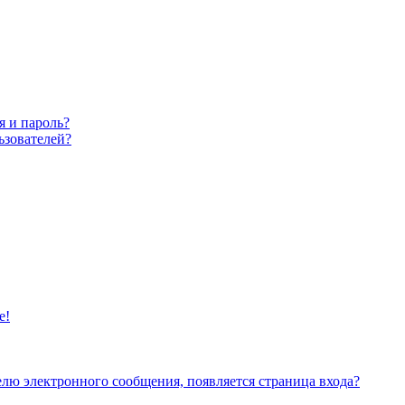
я и пароль?
ьзователей?
е!
елю электронного сообщения, появляется страница входа?