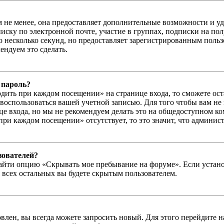
м не менее, она предоставляет дополнительные возможности и у
иску по электронной почте, участие в группах, подписки на п
го несколько секунд, но предоставляет зарегистрированным пол
ндуем это сделать.
 пароль?
дить при каждом посещении» на странице входа, то сможете ос
г воспользоваться вашей учетной записью. Для того чтобы вам не
е входа, но мы не рекомендуем делать это на общедоступном ко
при каждом посещении» отсутствует, то это значит, что админис
зователей?
айти опцию «Скрывать мое пребывание на форуме». Если устано
 всех остальных вы будете скрытым пользователем.
влен, вы всегда можете запросить новый. Для этого перейдите 