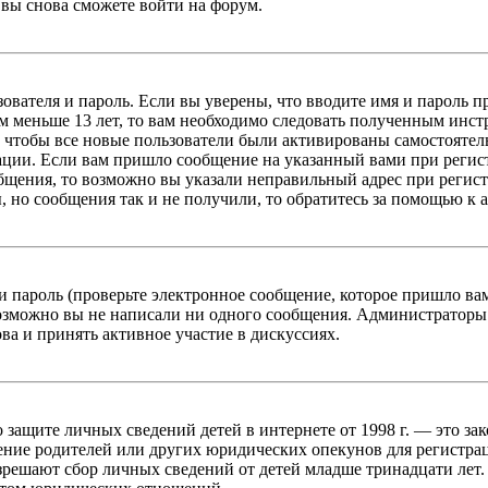
вы снова сможете войти на форум.
зователя и пароль. Если вы уверены, что вводите имя и пароль п
 меньше 13 лет, то вам необходимо следовать полученным инстру
 чтобы все новые пользователи были активированы самостоятель
ации. Если вам пришло сообщение на указанный вами при регис
бщения, то возможно вы указали неправильный адрес при регист
, но сообщения так и не получили, то обратитесь за помощью к
 пароль (проверьте электронное сообщение, которое пришло ва
возможно вы не написали ни одного сообщения. Администраторы
ва и принять активное участие в дискуссиях.
он о защите личных сведений детей в интернете от 1998 г. — это
ние родителей или других юридических опекунов для регистрац
зрешают сбор личных сведений от детей младше тринадцати лет.