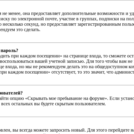
м не менее, она предоставляет дополнительные возможности и у
иску по электронной почте, участие в группах, подписки на п
го несколько секунд, но предоставляет зарегистрированным пол
ндуем это сделать.
 пароль?
дить при каждом посещении» на странице входа, то сможете ос
г воспользоваться вашей учетной записью. Для того чтобы вам не
е входа, но мы не рекомендуем делать это на общедоступном ко
при каждом посещении» отсутствует, то это значит, что админис
зователей?
айти опцию «Скрывать мое пребывание на форуме». Если устано
 всех остальных вы будете скрытым пользователем.
влен, вы всегда можете запросить новый. Для этого перейдите 