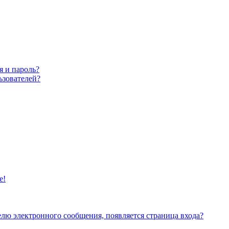
я и пароль?
ьзователей?
е!
елю электронного сообщения, появляется страница входа?